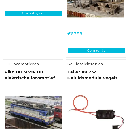
Crazy-toys.nl
€
67.99
Conrad NL
H0 Locomotieven
Geluidselektronica
Piko H0 51394 H0
Faller 180252
elektrische locomotief
Geluidsmodule Vogels
BR 340 van de CD
Kant-en-klare module