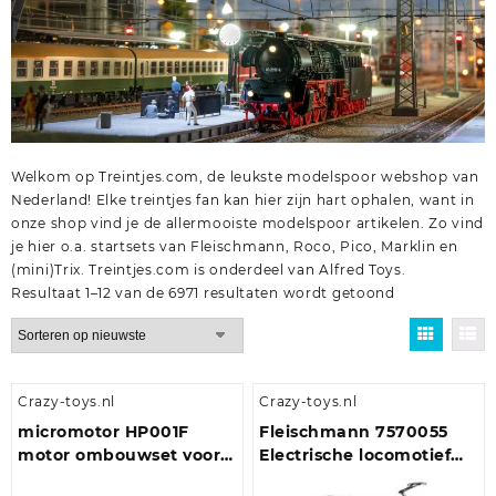
Welkom op Treintjes.com, de leukste modelspoor webshop van
Nederland! Elke treintjes fan kan hier zijn hart ophalen, want in
onze shop vind je de allermooiste modelspoor artikelen. Zo vind
je hier o.a.
startsets
van
Fleischmann
,
Roco
,
Pico
,
Marklin
en
(mini)Trix
. Treintjes.com is onderdeel van
Alfred Toys
.
Gesorteerd
Resultaat 1–12 van de 6971 resultaten wordt getoond
op
nieuwste
Crazy-toys.nl
Crazy-toys.nl
micromotor HP001F
Fleischmann 7570055
motor ombouwset voor
Electrische locomotief
Piko BR 101, BR 103, BR
7178 van VolkerRail