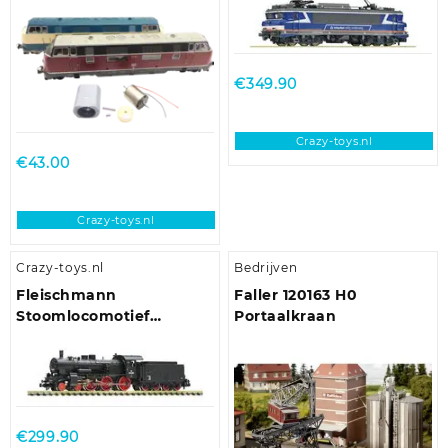
110, BR 111, BR 112, BR 118,
DCC/SOUND
u.a.
€
349.90
Crazy-toys.nl
€
43.00
Crazy-toys.nl
Crazy-toys.nl
Bedrijven
Fleischmann
Faller 120163 H0
Stoomlocomotief
Portaalkraan
638.1809, ÖBB DCC
DIGITAAL
€
299.90