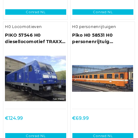
Conrad NL
Conrad NL
H0 Locomotieven
H0 personenrijtuigen
PIKO 57546 H0
Piko H0 58531 H0
diesellocomotief TRAXX
personenrijtuig
Press VI.
Eurofima van de SBB
€
124.99
€
69.99
Conrad NL
Conrad NL