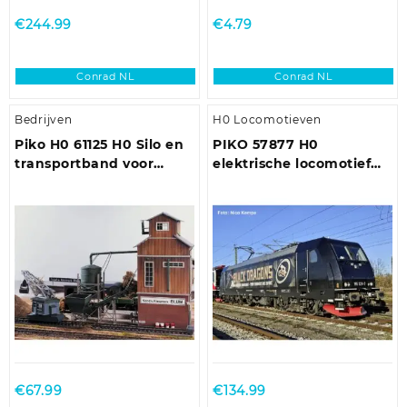
€
244.99
€
4.79
Conrad NL
Conrad NL
Bedrijven
H0 Locomotieven
Piko H0 61125 H0 Silo en
PIKO 57877 H0
transportband voor
elektrische locomotief
zandoverslag
185 329 Black Dragons
VI.
€
67.99
€
134.99