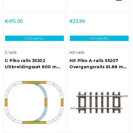
€
475.00
€
23.99
Conrad NL
Conrad NL
G rails
H0 rails
G Piko rails 35302
H0 Piko A-rails 55207
Uitbreidingsset 600 mm
Overgangsrails 61.88 mm
600 mm 1 set(s)
2 stuk(s)