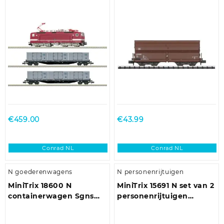
goederentrein DR
963 van de DB
€
459.00
€
43.99
Conrad NL
Conrad NL
N goederenwagens
N personenrijtuigen
MiniTrix 18600 N
MiniTrix 15691 N set van 2
containerwagen Sgns
personenrijtuigen
van de SBB
Grand-comfort van de
SNCF