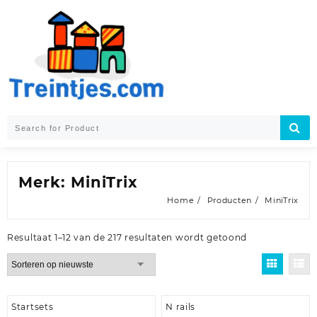
Skip
to
content
Merk:
MiniTrix
Home
Producten
MiniTrix
Gesorteerd
Resultaat 1–12 van de 217 resultaten wordt getoond
op
nieuwste
Startsets
N rails