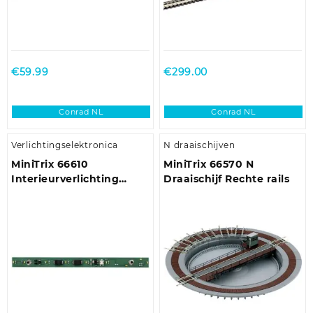
€
59.99
€
299.00
Conrad NL
Conrad NL
Verlichtingselektronica
N draaischijven
MiniTrix 66610
MiniTrix 66570 N
Interieurverlichting
Draaischijf Rechte rails
rijtuig Met LEDs Warm-
wit 1 stuk(s)