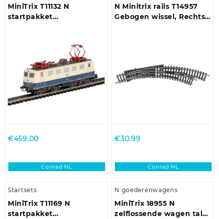
MiniTrix T11132 N
N Minitrix rails T14957
startpakket
Gebogen wissel, Rechts
personenrijtrein
194.6 mm 42 ° 194.6 mm,
228.2 mm 1 stuk(s)
€
459.00
€
30.99
Conrad NL
Conrad NL
Startsets
N goederenwagens
MiniTrix T11169 N
MiniTrix 18955 N
startpakket
zelflossende wagen tal