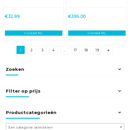
€
32.99
€
395.00
Conrad NL
Conrad NL
→
1
2
3
4
…
17
18
19
Zoeken
Filter op prijs
Productcategorieën
Een categorie selecteren