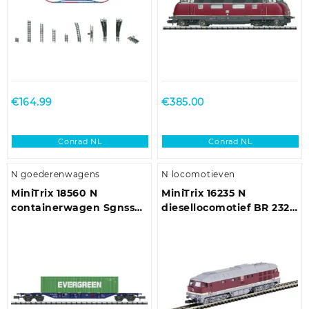
€
164.99
€
385.00
Conrad NL
Conrad NL
N goederenwagens
N locomotieven
MiniTrix 18560 N
MiniTrix 16235 N
containerwagen Sgnss
diesellocomotief BR 232
van RailReLease bv.
van de DB AG