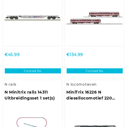
€
45.99
€
134.99
Conrad NL
Conrad NL
N rails
N locomotieven
N Minitrix rails 14311
MiniTrix 16226 N
Uitbreidingsset 1 set(s)
diesellocomotief 220
003-8 van de DB