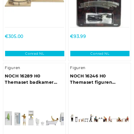
€
305.00
€
93.99
Conrad NL
Conrad NL
Figuren
Figuren
NOCH 16289 H0
NOCH 16246 H0
Themaset badkamer
Themaset figuren
figuren Kant-en-klaar
restaurant figuren
model
Geverfd