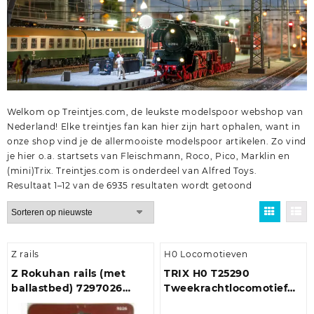
Welkom op Treintjes.com, de leukste modelspoor webshop van
Nederland! Elke treintjes fan kan hier zijn hart ophalen, want in
onze shop vind je de allermooiste modelspoor artikelen. Zo vind
je hier o.a.
startsets
van
Fleischmann
,
Roco
,
Pico
,
Marklin
en
(mini)Trix
. Treintjes.com is onderdeel van
Alfred Toys
.
Gesorteerd
Resultaat 1–12 van de 6935 resultaten wordt getoond
op
nieuwste
Z rails
H0 Locomotieven
Z Rokuhan rails (met
TRIX H0 T25290
ballastbed) 7297026
Tweekrachtlocomotief
Gebogen wissel,
serie 249