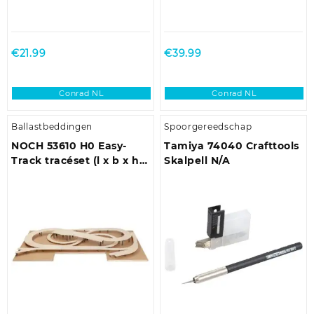
€
21.99
€
39.99
Conrad NL
Conrad NL
Ballastbeddingen
Spoorgereedschap
NOCH 53610 H0 Easy-
Tamiya 74040 Crafttools
Track tracéset (l x b x h)
Skalpell N/A
2430 x 1480 x 138 mm