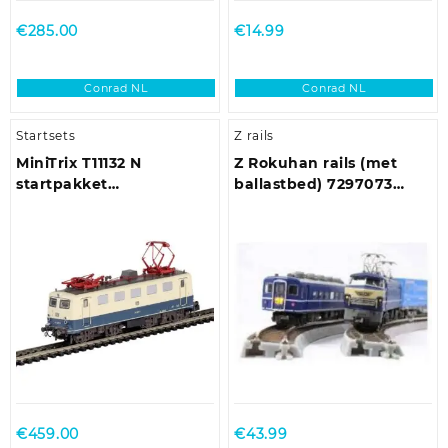
€
285.00
€
14.99
Conrad NL
Conrad NL
Startsets
Z rails
MiniTrix T11132 N
Z Rokuhan rails (met
startpakket
ballastbed) 7297073
personenrijtrein
Gebogen rails, Verhoogd
30 ° 245 mm 6 stuk(s)
€
459.00
€
43.99