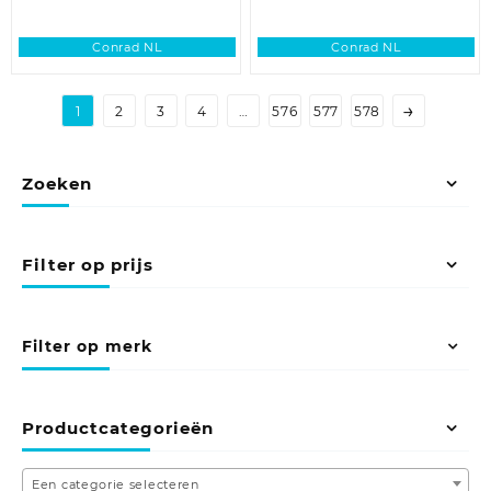
Conrad NL
Conrad NL
→
1
2
3
4
…
576
577
578
Zoeken
Filter op prijs
Filter op merk
Productcategorieën
Een categorie selecteren