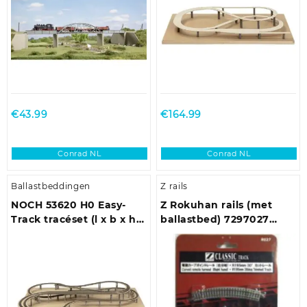
€
43.99
€
164.99
Conrad NL
Conrad NL
Ballastbeddingen
Z rails
NOCH 53620 H0 Easy-
Z Rokuhan rails (met
Track tracéset (l x b x h)
ballastbed) 7297027
2190 x 1600 x 165 mm
Gebogen wissel,
Elektrisch, Rechts 30 °
195 mm, 220 mm 1
stuk(s)