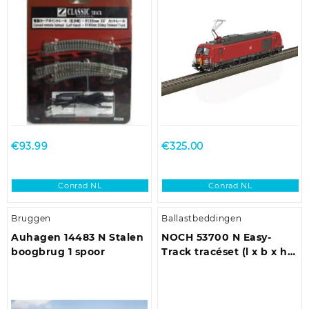
Elektrisch, Links 30 ° 195
mm, 220 mm 1 stuk(s)
€
93.99
€
325.00
Conrad NL
Conrad NL
Bruggen
Ballastbeddingen
Auhagen 14483 N Stalen
NOCH 53700 N Easy-
boogbrug 1 spoor
Track tracéset (l x b x h)
1100 x 640 x 100 mm