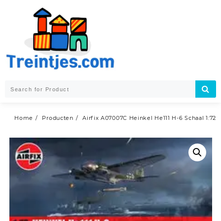
Skip
to
content
Home
Producten
Airfix A07007C Heinkel He111 H-6 Schaal 1:72