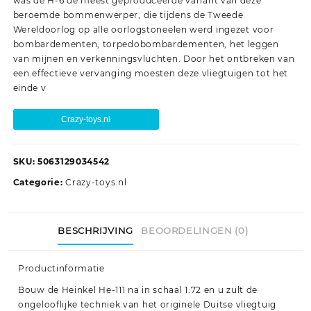
was de H-6 de meest geproduceerde variant van deze
beroemde bommenwerper, die tijdens de Tweede
Wereldoorlog op alle oorlogstoneelen werd ingezet voor
bombardementen, torpedobombardementen, het leggen
van mijnen en verkenningsvluchten. Door het ontbreken van
een effectieve vervanging moesten deze vliegtuigen tot het
einde v
Crazy-toys.nl
SKU:
5063129034542
Categorie:
Crazy-toys.nl
BESCHRIJVING
BEOORDELINGEN (0)
Productinformatie
Bouw de Heinkel He-111 na in schaal 1:72 en u zult de
ongelooflijke techniek van het originele Duitse vliegtuig