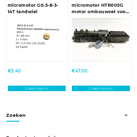
micromotor G0.5-8-3-
micromotor HTR005G
14T tandwiel
motor ombouwset voor
Trix DB BR 38, DR BR
38-4, Bay P 3/5
€
3.40
€
47.00
Crazy-toys.nl
Crazy-toys.nl
Zoeken