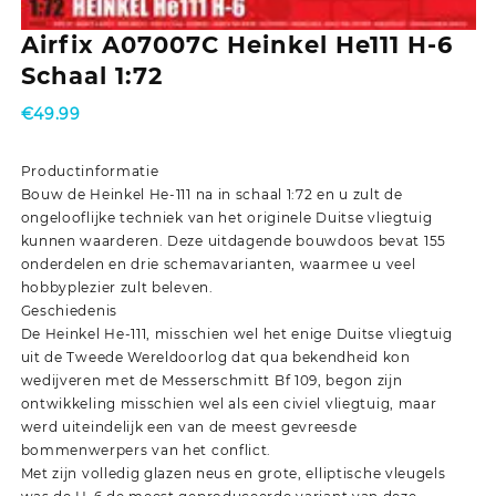
Airfix A07007C Heinkel He111 H-6
Schaal 1:72
€
49.99
Productinformatie
Bouw de Heinkel He-111 na in schaal 1:72 en u zult de
ongelooflijke techniek van het originele Duitse vliegtuig
kunnen waarderen. Deze uitdagende bouwdoos bevat 155
onderdelen en drie schemavarianten, waarmee u veel
hobbyplezier zult beleven.
Geschiedenis
De Heinkel He-111, misschien wel het enige Duitse vliegtuig
uit de Tweede Wereldoorlog dat qua bekendheid kon
wedijveren met de Messerschmitt Bf 109, begon zijn
ontwikkeling misschien wel als een civiel vliegtuig, maar
werd uiteindelijk een van de meest gevreesde
bommenwerpers van het conflict.
Met zijn volledig glazen neus en grote, elliptische vleugels