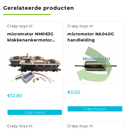
Gerelateerde producten
Crazy-toys.nl
Crazy-toys.nl
micromotor NM063G
micromotor NA040G
klokkenankermotor
handleiding
ombouwset für Minitrix
BR 175, E 75
€
0.00
€
32.80
Crazy-toys.nl
Crazy-toys.nl
Crazy-toys.nl
Crazy-toys.nl