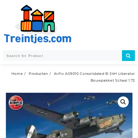
Skip
to
content
Home
Producten
Airfix A09010 Consolidated B-24H Liberator
Bouwpakket Schaal 1:72