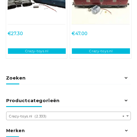
€
27.30
€
47.00
Crazy-toys.nl
Crazy-toys.nl
Zoeken
Productcategorieën
Crazy-toys.nl (2.333)
×
Merken