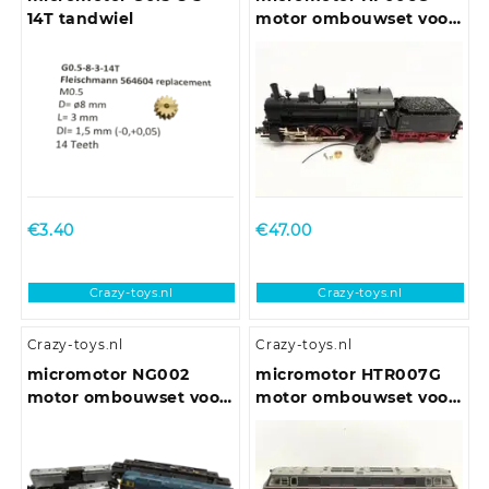
14T tandwiel
motor ombouwset voor
Fleischmann BR 53
€
3.40
€
47.00
Crazy-toys.nl
Crazy-toys.nl
Crazy-toys.nl
Crazy-toys.nl
micromotor NG002
micromotor HTR007G
motor ombouwset voor
motor ombouwset voor
Graham Farish Class 20,
Trix E10.12, E40, BR 110,
25, 31, 33, 37, 40, 43, 47,
BR 111, BR 140, u.a.
50, 52, 55, 56, 57, 91, AEC
Railcar