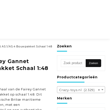
Zoeken
et AS.1/AS.4 Bouwpakket Schaal 1:48
rey Gannet
Zoeken
Zoeken
naar:
kket Schaal 1:48
Productcategorieën
haal van de Fairey Gannet
Crazy-toys.nl (2.329)
×
kket op schaal 1:48. Dit
Merken
ische Britse maritieme
ven, met een
ail en een authentieke