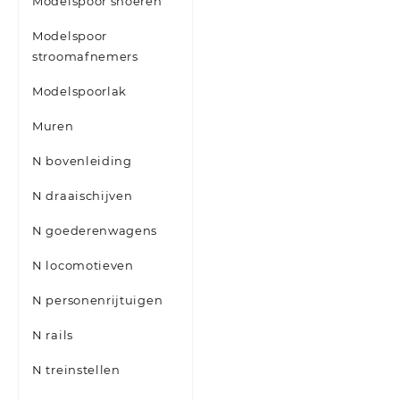
Modelspoor snoeren
Modelspoor
stroomafnemers
Modelspoorlak
Muren
N bovenleiding
N draaischijven
N goederenwagens
N locomotieven
N personenrijtuigen
N rails
N treinstellen