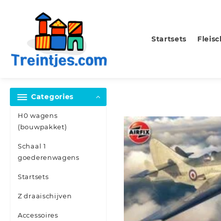
Skip
to
content
Startsets
Fleis
Categories
H0 wagens
(bouwpakket)
Schaal 1
goederenwagens
Startsets
Z draaischijven
Accessoires