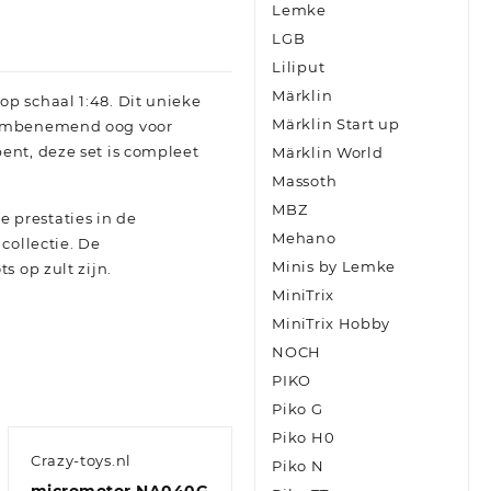
Lemke
LGB
Liliput
Märklin
p schaal 1:48. Dit unieke
Märklin Start up
adembenemend oog voor
ent, deze set is compleet
Märklin World
Massoth
MBZ
 prestaties in de
Mehano
collectie. De
Minis by Lemke
s op zult zijn.
MiniTrix
MiniTrix Hobby
NOCH
PIKO
Piko G
Piko H0
Crazy-toys.nl
Piko N