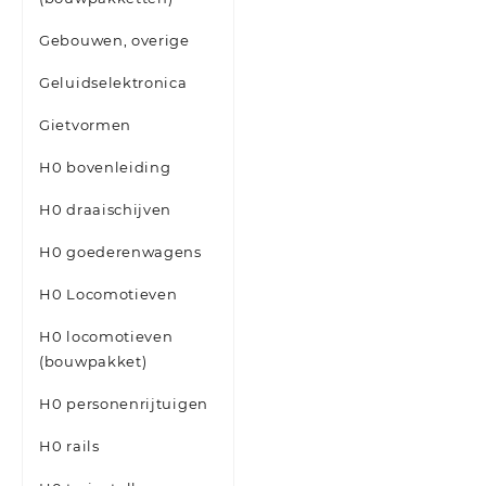
Gebouwen, overige
Geluidselektronica
Gietvormen
H0 bovenleiding
H0 draaischijven
H0 goederenwagens
H0 Locomotieven
H0 locomotieven
(bouwpakket)
H0 personenrijtuigen
H0 rails