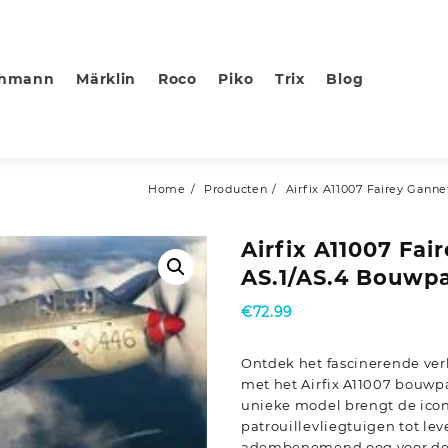
chmann
Märklin
Roco
Piko
Trix
Blog
Home
Producten
Airfix A11007 Fairey Gann
Airfix A11007 Fai
AS.1/AS.4 Bouwpa
€
72.99
Ontdek het fascinerende ver
met het Airfix A11007 bouwpa
unieke model brengt de icon
patrouillevliegtuigen tot le
adembenemend oog voor det