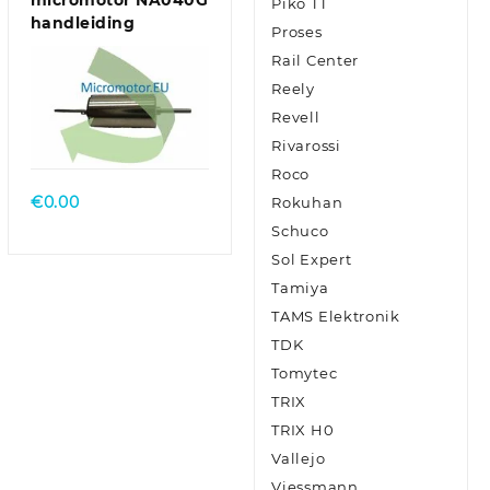
micromotor NA040G
Piko TT
handleiding
Proses
Rail Center
Reely
Revell
Rivarossi
Roco
€
0.00
Rokuhan
Schuco
Sol Expert
Tamiya
TAMS Elektronik
TDK
Tomytec
TRIX
TRIX H0
Vallejo
Viessmann