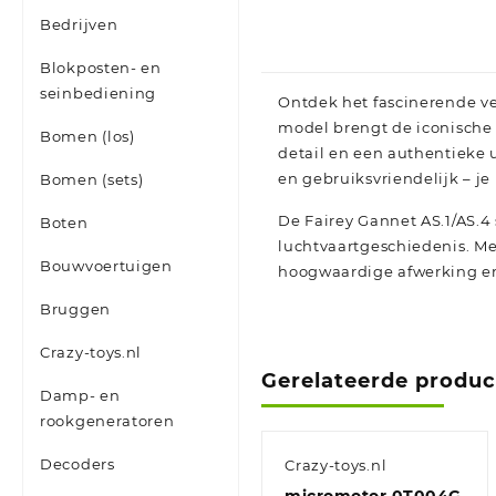
Bedrijven
Blokposten- en
seinbediening
Ontdek het fascinerende ve
model brengt de iconische
Bomen (los)
detail en een authentieke 
en gebruiksvriendelijk – je
Bomen (sets)
De Fairey Gannet AS.1/AS.4
Boten
luchtvaartgeschiedenis. Met
Bouwvoertuigen
hoogwaardige afwerking en h
Bruggen
Crazy-toys.nl
Gerelateerde produ
Damp- en
rookgeneratoren
Decoders
Crazy-toys.nl