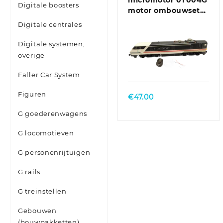
micromotor 0T004G
Digitale boosters
motor ombouwset
voor Hornby Class
Digitale centrales
25, Class 29, Class 35,
Class 43, Class 86,
Digitale systemen,
Class 90, Class 91 ,
overige
Class 110, Class 253 ,
Class 370 en andere
Faller Car System
BO-BO
locomotieven
Figuren
€
47.00
G goederenwagens
G locomotieven
G personenrijtuigen
G rails
G treinstellen
Gebouwen
(bouwpakketten)