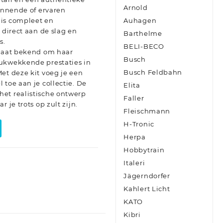
Arnold
ginnende of ervaren
 is compleet en
Auhagen
 direct aan de slag en
Barthelme
s.
BELI-BECO
staat bekend om haar
Busch
ukwekkende prestaties in
Busch Feldbahn
et deze kit voeg je een
 toe aan je collectie. De
Elita
et realistische ontwerp
Faller
 je trots op zult zijn.
Fleischmann
H-Tronic
Herpa
Hobbytrain
Italeri
Jägerndorfer
Kahlert Licht
KATO
Kibri