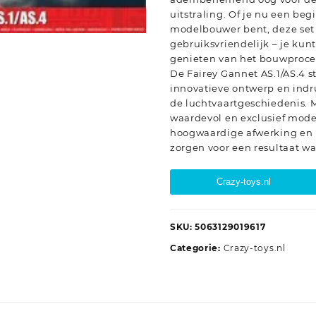
uitstraling. Of je nu een be
modelbouwer bent, deze set
gebruiksvriendelijk – je kunt
genieten van het bouwproce
De Fairey Gannet AS.1/AS.4 
innovatieve ontwerp en indr
de luchtvaartgeschiedenis. M
waardevol en exclusief model
hoogwaardige afwerking en h
zorgen voor een resultaat waar
Crazy-toys.nl
SKU:
5063129019617
Categorie:
Crazy-toys.nl