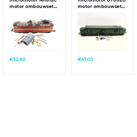
micromotor NH012C
micromotor 0T002G
motor ombouwset
motor ombouwset
voor Hobbytrain Re
voor Triang/Hornby
4/4 II
Class 31, Class 37,
Class 77-EM2
€
32.80
€
47.00