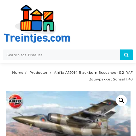
Skip
to
content
Home
Producten
Airfix A12014 Blackburn Buccaneer S.2 RAF
Bouwpakket Schaal 1:48