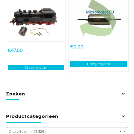
BR 03 DRG, BR 64
€
0.00
€
47.00
Crazy-toys.nl
Crazy-toys.nl
Zoeken
Productcategorieën
Crazy-toys.nl (2.329)
×