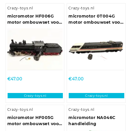
Crazy-toys.nl
Crazy-toys.nl
micromotor HF006G
micromotor 0T004G
motor ombouwset voor
motor ombouwset voor
Fleischmann BR 53
Hornby Class 25, Class
29, Class 35, Class 43,
Class 86, Class 90, Class
91 , Class 110, Class 253 ,
Class 370 en andere
BO-BO locomotieven
€
47.00
€
47.00
Crazy-toys.nl
Crazy-toys.nl
Crazy-toys.nl
Crazy-toys.nl
micromotor HF005G
micromotor NA046C
motor ombouwset voor
handleiding
Fleischmann BR 01 DB,