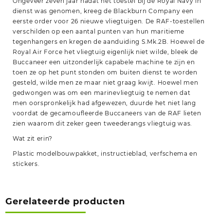
Ongeveer zeven jaar nadat het toestel bij de Royal Navy in
dienst was genomen, kreeg de Blackburn Company een
eerste order voor 26 nieuwe vliegtuigen. De RAF-toestellen
verschilden op een aantal punten van hun maritieme
tegenhangers en kregen de aanduiding S.Mk.2B. Hoewel de
Royal Air Force het vliegtuig eigenlijk niet wilde, bleek de
Buccaneer een uitzonderlijk capabele machine te zijn en
toen ze op het punt stonden om buiten dienst te worden
gesteld, wilde men ze maar niet graag kwijt. Hoewel men
gedwongen was om een marinevliegtuig te nemen dat
men oorspronkelijk had afgewezen, duurde het niet lang
voordat de gecamoufleerde Buccaneers van de RAF lieten
zien waarom dit zeker geen tweederangs vliegtuig was.
Wat zit erin?
Plastic modelbouwpakket, instructieblad, verfschema en
stickers.
Gerelateerde producten