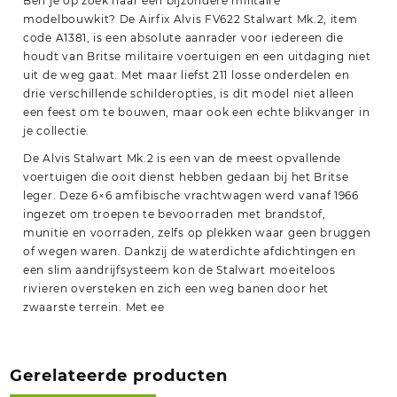
Ben je op zoek naar een bijzondere militaire
modelbouwkit? De Airfix Alvis FV622 Stalwart Mk.2, item
code A1381, is een absolute aanrader voor iedereen die
houdt van Britse militaire voertuigen en een uitdaging niet
uit de weg gaat. Met maar liefst 211 losse onderdelen en
drie verschillende schilderopties, is dit model niet alleen
een feest om te bouwen, maar ook een echte blikvanger in
je collectie.
De Alvis Stalwart Mk.2 is een van de meest opvallende
voertuigen die ooit dienst hebben gedaan bij het Britse
leger. Deze 6×6 amfibische vrachtwagen werd vanaf 1966
ingezet om troepen te bevoorraden met brandstof,
munitie en voorraden, zelfs op plekken waar geen bruggen
of wegen waren. Dankzij de waterdichte afdichtingen en
een slim aandrijfsysteem kon de Stalwart moeiteloos
rivieren oversteken en zich een weg banen door het
zwaarste terrein. Met ee
Gerelateerde producten