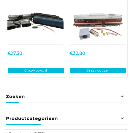
Graham Farish Class 20,
Fleischmann BR 120, BR
25, 31, 33, 37, 40, 43, 47,
220, M 62, T 679
50, 52, 55, 56, 57, 91, AEC
Railcar
€
27.30
€
32.80
Crazy-toys.nl
Crazy-toys.nl
Zoeken
Productcategorieën