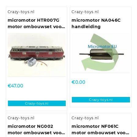
Crazy-toys.nl
Crazy-toys.nl
micromotor HTR007G
micromotor NA046C
motor ombouwset voor
handleiding
Trix E10.12, E40, BR 110,
BR 111, BR 140, u.a.
€
0.00
€
47.00
Crazy-toys.nl
Crazy-toys.nl
Crazy-toys.nl
Crazy-toys.nl
micromotor NG002
micromotor NF061C
motor ombouwset voor
motor ombouwset voor