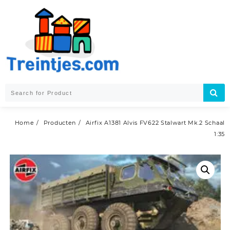
Skip
to
content
Home
Producten
Airfix A1381 Alvis FV622 Stalwart Mk.2 Schaal
1:35