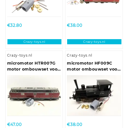
€
32.80
€
38.00
Crazy-toys.nl
Crazy-toys.nl
Crazy-toys.nl
Crazy-toys.nl
micromotor HTR007G
micromotor HF009C
motor ombouwset voor
motor ombouwset voor
Trix E10.12, E40, BR 110,
Fleischmann BR 98.75
BR 111, BR 140, u.a.
DB/DRG/CSD/NS/SNCF,
u.a.
€
47.00
€
38.00