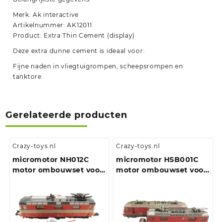
Merk: Ak interactive
Artikelnummer: AK12011
Product: Extra Thin Cement (display)
Deze extra dunne cement is ideaal voor:
Fijne naden in vliegtuigrompen, scheepsrompen en
tanktore
Gerelateerde producten
Crazy-toys.nl
Crazy-toys.nl
micromotor NH012C
micromotor HSB001C
motor ombouwset voor
motor ombouwset voor
Hobbytrain Re 4/4 II
Bemo Ge 4/4 II / III
(Ronde Mashimamotor
met Schnittstelle en
vliegwiel)