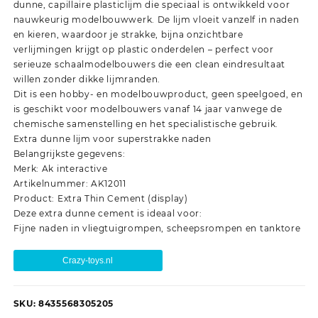
dunne, capillaire plasticlijm die speciaal is ontwikkeld voor
nauwkeurig modelbouwwerk. De lijm vloeit vanzelf in naden
en kieren, waardoor je strakke, bijna onzichtbare
verlijmingen krijgt op plastic onderdelen – perfect voor
serieuze schaalmodelbouwers die een clean eindresultaat
willen zonder dikke lijmranden.
Dit is een hobby- en modelbouwproduct, geen speelgoed, en
is geschikt voor modelbouwers vanaf 14 jaar vanwege de
chemische samenstelling en het specialistische gebruik.
Extra dunne lijm voor superstrakke naden
Belangrijkste gegevens:
Merk: Ak interactive
Artikelnummer: AK12011
Product: Extra Thin Cement (display)
Deze extra dunne cement is ideaal voor:
Fijne naden in vliegtuigrompen, scheepsrompen en tanktore
Crazy-toys.nl
SKU:
8435568305205