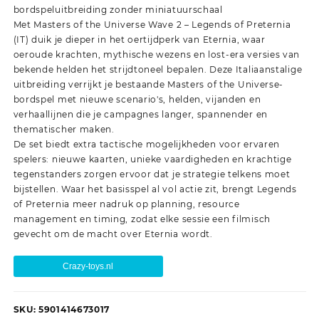
bordspeluitbreiding zonder miniatuurschaal
Met Masters of the Universe Wave 2 – Legends of Preternia
(IT) duik je dieper in het oertijdperk van Eternia, waar
oeroude krachten, mythische wezens en lost-era versies van
bekende helden het strijdtoneel bepalen. Deze Italiaanstalige
uitbreiding verrijkt je bestaande Masters of the Universe-
bordspel met nieuwe scenario's, helden, vijanden en
verhaallijnen die je campagnes langer, spannender en
thematischer maken.
De set biedt extra tactische mogelijkheden voor ervaren
spelers: nieuwe kaarten, unieke vaardigheden en krachtige
tegenstanders zorgen ervoor dat je strategie telkens moet
bijstellen. Waar het basisspel al vol actie zit, brengt Legends
of Preternia meer nadruk op planning, resource
management en timing, zodat elke sessie een filmisch
gevecht om de macht over Eternia wordt.
Crazy-toys.nl
SKU:
5901414673017