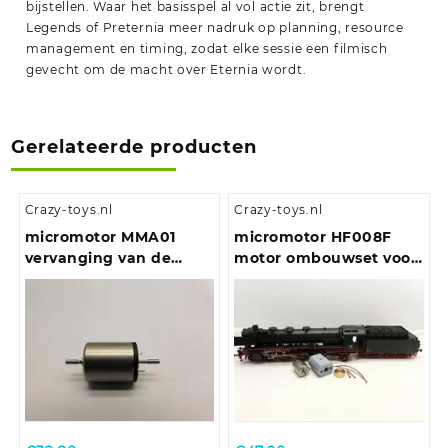
bijstellen. Waar het basisspel al vol actie zit, brengt
Legends of Preternia meer nadruk op planning, resource
management en timing, zodat elke sessie een filmisch
gevecht om de macht over Eternia wordt.
Gerelateerde producten
Crazy-toys.nl
Crazy-toys.nl
micromotor MMA01
micromotor HF008F
vervanging van de
motor ombouwset voor
ronde Mashima 1620
Fleischmann BR 03, BR
motor
39, BR 41, BR 43, E 19,
BR 119