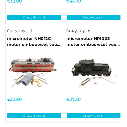
€
32.80
€
47.00
Crazy-toys.nl
Crazy-toys.nl
Crazy-toys.nl
Crazy-toys.nl
micromotor NH012C
micromotor NRI003
motor ombouwset voor
motor ombouwset voor
Hobbytrain Re 4/4 II
Rivarossi / Atlas
€
32.80
€
27.30
Crazy-toys.nl
Crazy-toys.nl