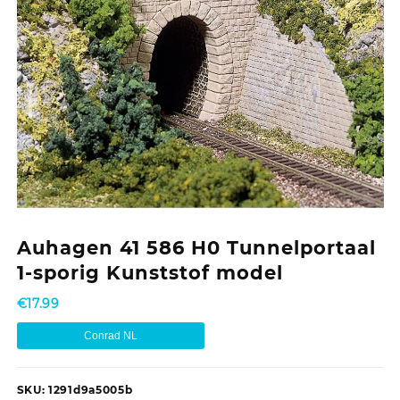
Auhagen 41 586 H0 Tunnelportaal
1-sporig Kunststof model
€
17.99
Conrad NL
SKU:
1291d9a5005b