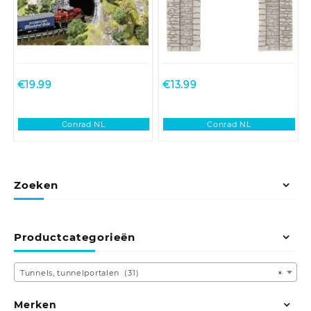
€
19.99
€
13.99
Conrad NL
Conrad NL
Zoeken
Productcategorieën
Tunnels, tunnelportalen (31)
×
Merken