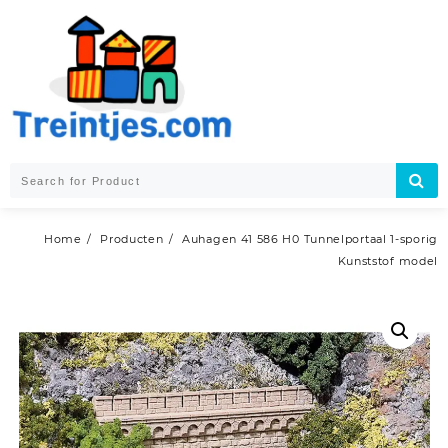
Skip
to
content
Home
Producten
Auhagen 41 586 H0 Tunnelportaal 1-sporig
Kunststof model