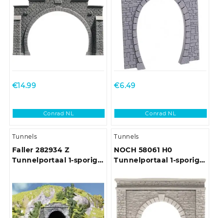
€
14.99
€
6.49
Conrad NL
Conrad NL
Tunnels
Tunnels
Faller 282934 Z
NOCH 58061 H0
Tunnelportaal 1-sporig,
Tunnelportaal 1-sporig
2-sporig Bouwpakket
Hardschuim model