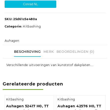
Conrad NL
SKU:
25d61c5e480a
Categorie:
Kitbashing
Auhagen
BESCHRIJVING
MERK
BEOORDELINGEN (0)
Verschillende uitvoeringen van kunststof dakplaten….
Gerelateerde producten
Kitbashing
Kitbashing
Auhagen 52417 H0, TT
Auhagen 42576 H0, TT