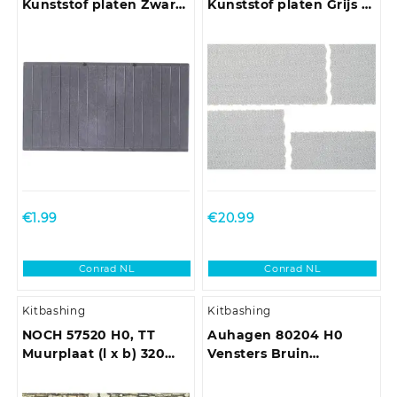
Kunststof platen Zwart
Kunststof platen Grijs (l
(l x b) 200 mm x 100
x b) 200 mm x 105 mm
mm Kunststof model
Kunststof bouwpakket
€
1.99
€
20.99
Conrad NL
Conrad NL
Kitbashing
Kitbashing
NOCH 57520 H0, TT
Auhagen 80204 H0
Muurplaat (l x b) 320
Vensters Bruin
mm x 150 mm Kunststof
Kunststof bouwpakket
model