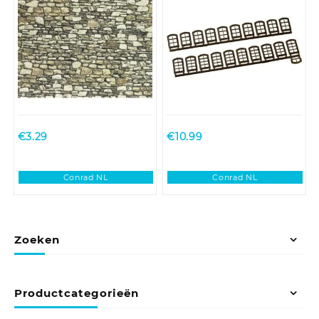
€
3.29
€
10.99
Conrad NL
Conrad NL
Zoeken
Productcategorieën