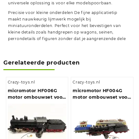
universele oplossing is voor elke modelspoorbaan.
Precisie voor kleine onderdelen De fijne applicatietip
maakt nauwkeurig lijmwerk mogelijk bij
miniatuuronderdelen. Perfect voor het bevestigen van
kleine details zoals handgrepen op wagons, seinen,
perrondetails of figuren zonder dat je aangrenzende dele
Gerelateerde producten
Crazy-toys.nl
Crazy-toys.nl
micromotor HF006G
micromotor HF004G
motor ombouwset voor
motor ombouwset voor
Fleischmann BR 53
HF004G Fleischmann
BR 01, 03, 24, 50, 51, 65,
70, 80, 89, 103, 110, 111,
120, 132, 151, 169, 218, 221,
260, 261, 360, 361, 363, E
10, E 32, E 40, E 44, E