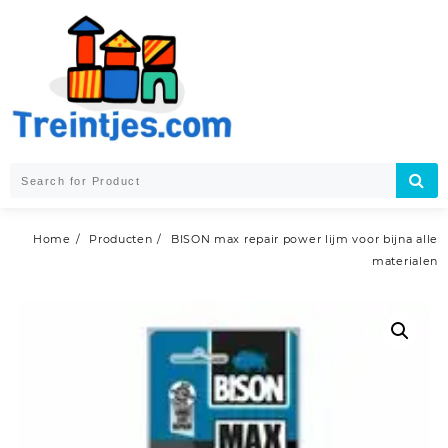
Skip
to
content
Home
Producten
BISON max repair power lijm voor bijna alle
materialen