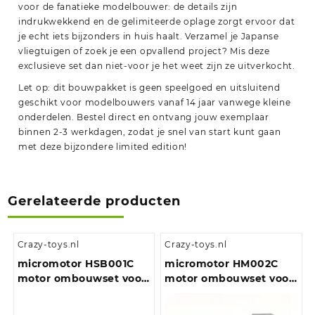
voor de fanatieke modelbouwer: de details zijn
indrukwekkend en de gelimiteerde oplage zorgt ervoor dat
je echt iets bijzonders in huis haalt. Verzamel je Japanse
vliegtuigen of zoek je een opvallend project? Mis deze
exclusieve set dan niet-voor je het weet zijn ze uitverkocht.
Let op: dit bouwpakket is geen speelgoed en uitsluitend
geschikt voor modelbouwers vanaf 14 jaar vanwege kleine
onderdelen. Bestel direct en ontvang jouw exemplaar
binnen 2-3 werkdagen, zodat je snel van start kunt gaan
met deze bijzondere limited edition!
Gerelateerde producten
Crazy-toys.nl
Crazy-toys.nl
micromotor HSB001C
micromotor HM002C
motor ombouwset voor
motor ombouwset voor
Bemo Ge 4/4 II / III
Märklin BR 64 (DB,
(Ronde Mashimamotor
DRG, NS, ÖBB)