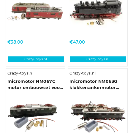
met Schnittstelle en
vliegwiel)
€
38.00
€
47.00
Crazy-toys.nl
Crazy-toys.nl
Crazy-toys.nl
Crazy-toys.nl
micromotor NM067C
micromotor NM063G
motor ombouwset voor
klokkenankermotor
Minitrix BR 103, BR 150,
ombouwset für Minitrix
E 50
BR 175, E 75