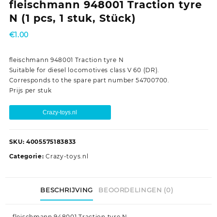
fleischmann 948001 Traction tyre
N (1 pcs, 1 stuk, Stück)
€
1.00
fleischmann 948001 Traction tyre N
Suitable for diesel locomotives class V 60 (DR).
Corresponds to the spare part number 54700700.
Prijs per stuk
Crazy-toys.nl
SKU:
4005575183833
Categorie:
Crazy-toys.nl
BESCHRIJVING
BEOORDELINGEN (0)
fleischmann 948001 Traction tyre N