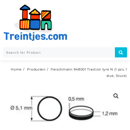
Skip
to
content
Home
Producten
fleischmann 948001 Traction tyre N (1 pcs, 1
stuk, Stück)