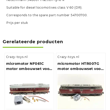
Suitable for diesel locomotives class V 60 (DR).
Corresponds to the spare part number 54700700.
Prijs per stuk
Gerelateerde producten
Crazy-toys.nl
Crazy-toys.nl
micromotor NF061C
micromotor HTR007G
motor ombouwset voor
motor ombouwset voor
Fleischmann BR 120, BR
Trix E10.12, E40, BR 110,
220, M 62, T 679
BR 111, BR 140, u.a.