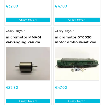
€
32.80
€
47.00
Crazy-toys.nl
Crazy-toys.nl
Crazy-toys.nl
Crazy-toys.nl
micromotor MMA01
micromotor 0T002G
vervanging van de
motor ombouwset voor
ronde Mashima 1620
Triang/Hornby Class 31,
motor
Class 37, Class 77-EM2
€
32.80
€
47.00
Crazy-toys.nl
Crazy-toys.nl