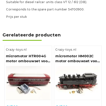
Suitable for diesel railcar units class VT 12 / 612 (DB).
Corresponds to the spare part number 54700900.
Prijs per stuk
Gerelateerde producten
Crazy-toys.nl
Crazy-toys.nl
micromotor HTR004G
micromotor HM002C
motor ombouwset voor
motor ombouwset voor
Trix VT 55, VT 62, VT
Märklin BR 64 (DB,
75.9, VT 98, VT 135
DRG, NS, ÖBB)