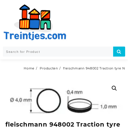
Skip
to
content
Home
Producten
fleischmann 948002 Traction tyre N
fleischmann 948002 Traction tyre