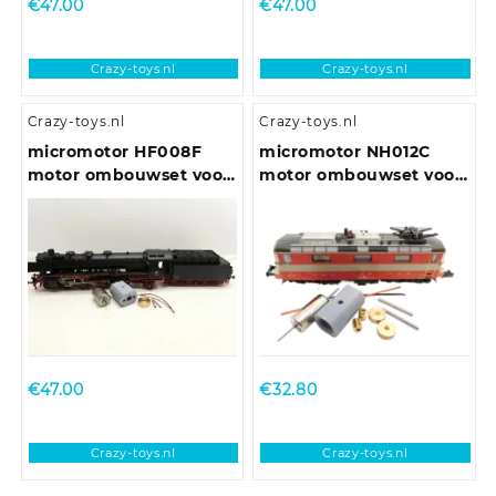
€
47.00
€
47.00
Crazy-toys.nl
Crazy-toys.nl
Crazy-toys.nl
Crazy-toys.nl
micromotor HF008F
micromotor NH012C
motor ombouwset voor
motor ombouwset voor
Fleischmann BR 03, BR
Hobbytrain Re 4/4 II
39, BR 41, BR 43, E 19,
BR 119
€
47.00
€
32.80
Crazy-toys.nl
Crazy-toys.nl