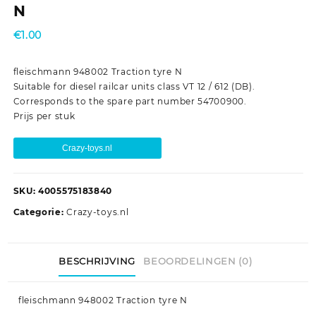
N
€
1.00
fleischmann 948002 Traction tyre N
Suitable for diesel railcar units class VT 12 / 612 (DB).
Corresponds to the spare part number 54700900.
Prijs per stuk
Crazy-toys.nl
SKU:
4005575183840
Categorie:
Crazy-toys.nl
BESCHRIJVING
BEOORDELINGEN (0)
fleischmann 948002 Traction tyre N