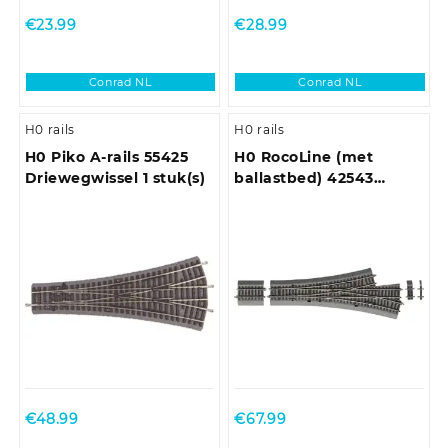
€
23.99
€
28.99
Conrad NL
Conrad NL
H0 rails
H0 rails
H0 Piko A-rails 55425
H0 RocoLine (met
Driewegwissel 1 stuk(s)
ballastbed) 42543
Driewegwissel 287.5
mm 1 stuk(s)
€
48.99
€
67.99