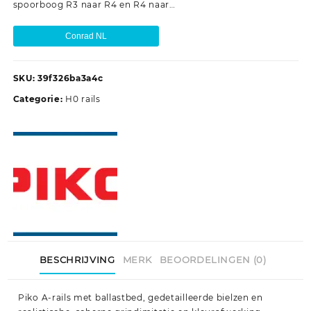
spoorboog R3 naar R4 en R4 naar…
Conrad NL
SKU:
39f326ba3a4c
Categorie:
H0 rails
BESCHRIJVING
MERK
BEOORDELINGEN (0)
Piko A-rails met ballastbed, gedetailleerde bielzen en