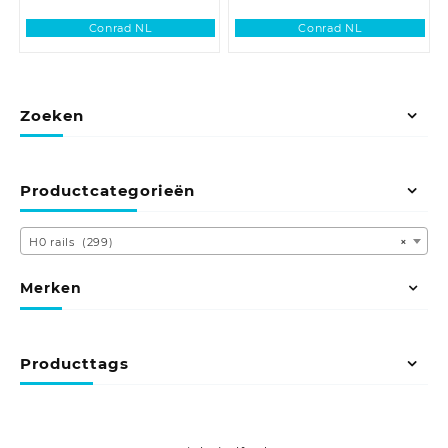
Conrad NL
Conrad NL
Zoeken
Productcategorieën
H0 rails (299)
×
Merken
Producttags