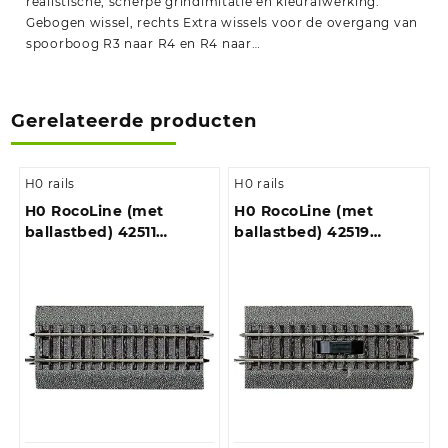
realistische, scherpe grindimitatie en kleurafwerking.
Gebogen wissel, rechts Extra wissels voor de overgang van
spoorboog R3 naar R4 en R4 naar…
Gerelateerde producten
H0 rails
H0 rails
H0 RocoLine (met
H0 RocoLine (met
ballastbed) 42511
ballastbed) 42519
Diagonaal 119 mm 6
Ontkoppelrails,
stuk(s)
Elektrisch 115 mm 1
stuk(s)