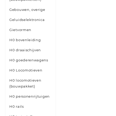
Gebouwen, overige
Geluidselektronica
Gietvormen
H0 bovenleiding
H0 draaischijven
H0 goederenwagens
H0 Locomotieven
H0 locomotieven
(bouwpakket)
H0 personenrijtuigen
H0 rails