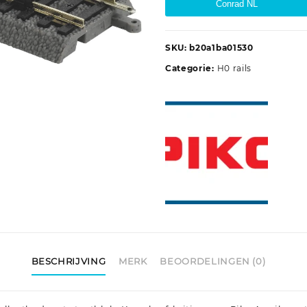
Conrad NL
SKU:
b20a1ba01530
Categorie:
H0 rails
BESCHRIJVING
MERK
BEOORDELINGEN (0)