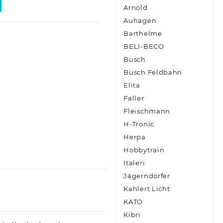
Arnold
Auhagen
Barthelme
BELI-BECO
Busch
Busch Feldbahn
Elita
Faller
Fleischmann
H-Tronic
Herpa
Hobbytrain
Italeri
Jägerndorfer
Kahlert Licht
KATO
Kibri