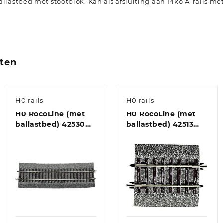
allastbed met stootblok. Kan als afsluiting aan Piko A-rails m
cten
H0 rails
H0 rails
H0 RocoLine (met
H0 RocoLine (met
ballastbed) 42530
ballastbed) 42513
Gebogen rails 6
Rechte rails 57.5 mm
stuk(s)
6 stuk(s)