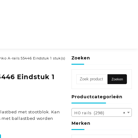
Zoeken
iko A-rails 55446 Eindstuk 1 stuk(s)
5446 Eindstuk 1
Zoeken
Zoeken
naar:
Productcategorieën
llastbed met stootblok. Kan
H0 rails (298)
×
ils met ballastbed worden
Merken