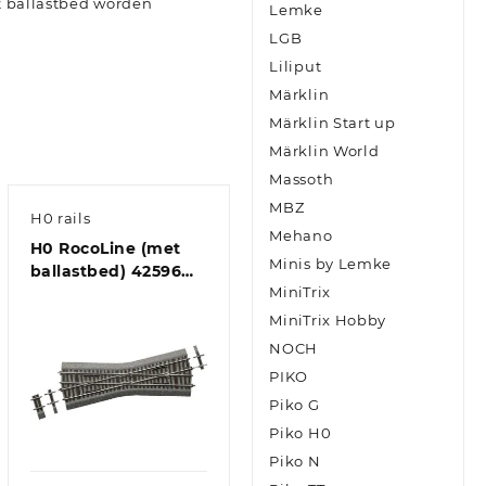
et ballastbed worden
Lemke
LGB
Liliput
Märklin
Märklin Start up
Märklin World
Massoth
MBZ
H0 rails
Mehano
H0 RocoLine (met
Minis by Lemke
ballastbed) 42596
MiniTrix
Kruising 230 mm 1
stuk(s)
MiniTrix Hobby
NOCH
PIKO
Piko G
Piko H0
Piko N