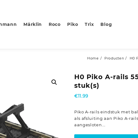
chmann
Märklin
Roco
Piko
Trix
Blog
Home
Producten
H0 P
H0 Piko A-rails 5
stuk(s)
€
11.99
Piko A-rails eindstuk met ba
als afsluiting aan Piko A-ra
aangesloten….