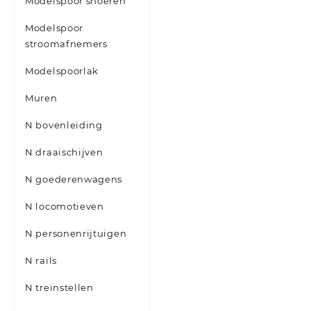
Modelspoor snoeren
Modelspoor
stroomafnemers
Modelspoorlak
Muren
N bovenleiding
N draaischijven
N goederenwagens
N locomotieven
N personenrijtuigen
N rails
N treinstellen