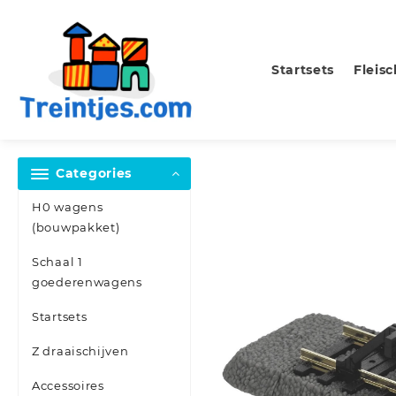
Skip
to
content
Startsets
Fleis
Categories
H0 wagens
(bouwpakket)
Schaal 1
goederenwagens
Startsets
Z draaischijven
Accessoires