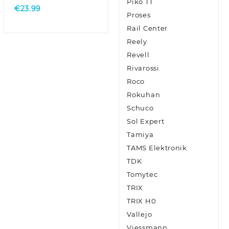
Piko TT
€
23.99
Proses
Rail Center
Reely
Revell
Rivarossi
Roco
Rokuhan
Schuco
Sol Expert
Tamiya
TAMS Elektronik
TDK
Tomytec
TRIX
TRIX H0
Vallejo
Viessmann