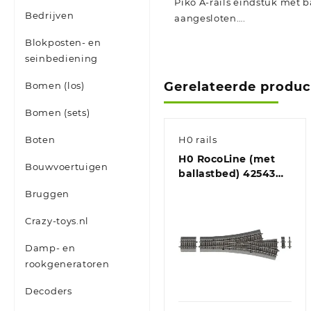
Piko A-rails eindstuk met b
Bedrijven
aangesloten….
Blokposten- en
seinbediening
Gerelateerde produ
Bomen (los)
Bomen (sets)
Boten
H0 rails
H0 RocoLine (met
Bouwvoertuigen
ballastbed) 42543
Driewegwissel 287.5
Bruggen
mm 1 stuk(s)
Crazy-toys.nl
Damp- en
rookgeneratoren
Decoders