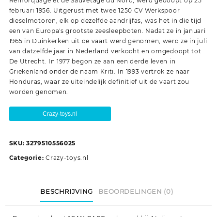
Remorquage et de Sauvetage du Nord, werd gedoopt op 25
februari 1956. Uitgerust met twee 1250 CV Werkspoor
dieselmotoren, elk op dezelfde aandrijfas, was het in die tijd
een van Europa's grootste zeesleepboten. Nadat ze in januari
1965 in Duinkerken uit de vaart werd genomen, werd ze in juli
van datzelfde jaar in Nederland verkocht en omgedoopt tot
De Utrecht. In 1977 begon ze aan een derde leven in
Griekenland onder de naam Kriti. In 1993 vertrok ze naar
Honduras, waar ze uiteindelijk definitief uit de vaart zou
worden genomen.
Crazy-toys.nl
SKU:
3279510556025
Categorie:
Crazy-toys.nl
BESCHRIJVING
BEOORDELINGEN (0)