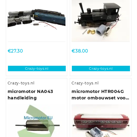
25, 31, 33, 37, 40, 43, 47,
DB/DRG/CSD/NS/SNCF,
50, 52, 55, 56, 57, 91, AEC
u.a.
Railcar
€
27.30
€
38.00
Crazy-toys.nl
Crazy-toys.nl
Crazy-toys.nl
Crazy-toys.nl
micromotor NA043
micromotor HTR004G
handleiding
motor ombouwset voor
Trix VT 55, VT 62, VT
75.9, VT 98, VT 135