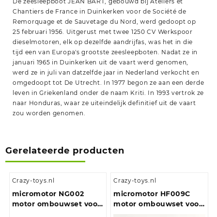
De zeesleepboot JEAN BART, gebouwd bij Ateliers et
Chantiers de France in Duinkerken voor de Société de
Remorquage et de Sauvetage du Nord, werd gedoopt op
25 februari 1956. Uitgerust met twee 1250 CV Werkspoor
dieselmotoren, elk op dezelfde aandrijfas, was het in die
tijd een van Europa's grootste zeesleepboten. Nadat ze in
januari 1965 in Duinkerken uit de vaart werd genomen,
werd ze in juli van datzelfde jaar in Nederland verkocht en
omgedoopt tot De Utrecht. In 1977 begon ze aan een derde
leven in Griekenland onder de naam Kriti. In 1993 vertrok ze
naar Honduras, waar ze uiteindelijk definitief uit de vaart
zou worden genomen.
Gerelateerde producten
Crazy-toys.nl
Crazy-toys.nl
micromotor NG002
micromotor HF009C
motor ombouwset voor
motor ombouwset voor
Graham Farish Class 20,
Fleischmann BR 98.75