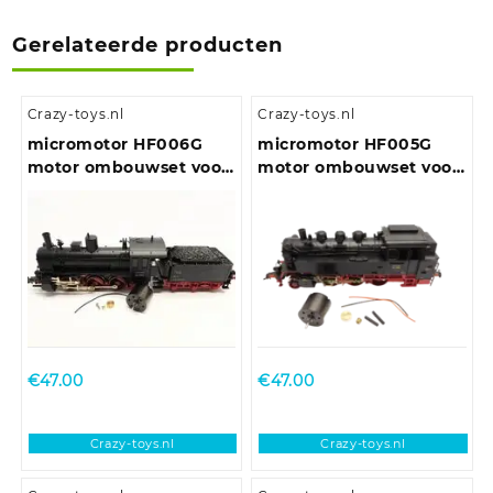
Gerelateerde producten
Crazy-toys.nl
Crazy-toys.nl
micromotor HF006G
micromotor HF005G
motor ombouwset voor
motor ombouwset voor
Fleischmann BR 53
Fleischmann BR 01 DB,
BR 03 DRG, BR 64
€
47.00
€
47.00
Crazy-toys.nl
Crazy-toys.nl