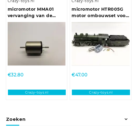
Crazy-toys.nl
Crazy-toys.nl
micromotor MMA01
micromotor HTR005G
vervanging van de
motor ombouwset voor
ronde Mashima 1620
Trix DB BR 38, DR BR
motor
38-4, Bay P 3/5
€
32.80
€
47.00
Crazy-toys.nl
Crazy-toys.nl
Zoeken