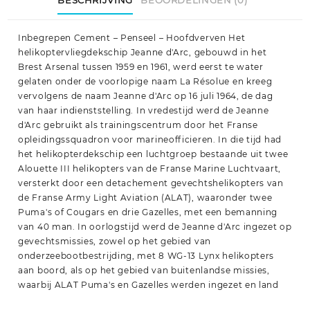
Inbegrepen Cement – Penseel – Hoofdverven Het
helikoptervliegdekschip Jeanne d'Arc, gebouwd in het
Brest Arsenal tussen 1959 en 1961, werd eerst te water
gelaten onder de voorlopige naam La Résolue en kreeg
vervolgens de naam Jeanne d'Arc op 16 juli 1964, de dag
van haar indienststelling. In vredestijd werd de Jeanne
d'Arc gebruikt als trainingscentrum door het Franse
opleidingssquadron voor marineofficieren. In die tijd had
het helikopterdekschip een luchtgroep bestaande uit twee
Alouette III helikopters van de Franse Marine Luchtvaart,
versterkt door een detachement gevechtshelikopters van
de Franse Army Light Aviation (ALAT), waaronder twee
Puma's of Cougars en drie Gazelles, met een bemanning
van 40 man. In oorlogstijd werd de Jeanne d'Arc ingezet op
gevechtsmissies, zowel op het gebied van
onderzeebootbestrijding, met 8 WG-13 Lynx helikopters
aan boord, als op het gebied van buitenlandse missies,
waarbij ALAT Puma's en Gazelles werden ingezet en land