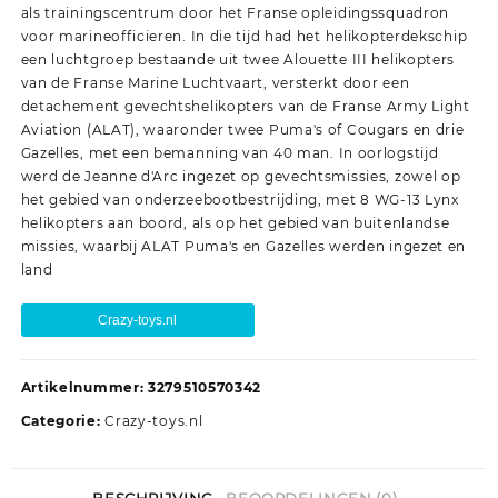
als trainingscentrum door het Franse opleidingssquadron
voor marineofficieren. In die tijd had het helikopterdekschip
een luchtgroep bestaande uit twee Alouette III helikopters
van de Franse Marine Luchtvaart, versterkt door een
detachement gevechtshelikopters van de Franse Army Light
Aviation (ALAT), waaronder twee Puma's of Cougars en drie
Gazelles, met een bemanning van 40 man. In oorlogstijd
werd de Jeanne d'Arc ingezet op gevechtsmissies, zowel op
het gebied van onderzeebootbestrijding, met 8 WG-13 Lynx
helikopters aan boord, als op het gebied van buitenlandse
missies, waarbij ALAT Puma's en Gazelles werden ingezet en
land
Crazy-toys.nl
Artikelnummer:
3279510570342
Categorie:
Crazy-toys.nl
BESCHRIJVING
BEOORDELINGEN (0)