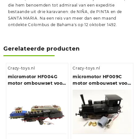
die hem benoemden tot admiraal van een expeditie
bestaande uit drie karavanen: de NIÑA, de PINTA en de
SANTA MARIA. Na een reis van meer dan een maand
ontdekte Colombus de Bahama's op 12 oktober 1492.
Gerelateerde producten
Crazy-toys.nl
Crazy-toys.nl
micromotor HF004G
micromotor HF009C
motor ombouwset voor
motor ombouwset voor
HF004G Fleischmann
Fleischmann BR 98.75
BR 01, 03, 24, 50, 51, 65,
DB/DRG/CSD/NS/SNCF,
70, 80, 89, 103, 110, 111,
u.a.
120, 132, 151, 169, 218, 221,
260, 261, 360, 361, 363, E
10, E 32, E 40, E 44, E
69, MV 9, V 60, V 160, V
200, V 270, VT 798, FS E