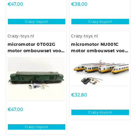
428, Nohab,
€
47.00
€
38.00
Crazy-toys.nl
Crazy-toys.nl
Crazy-toys.nl
Crazy-toys.nl
micromotor 0T002G
micromotor NU001C
motor ombouwset voor
motor ombouwset voor
Triang/Hornby Class 31,
Modellbahn Union ET
Class 37, Class 77-EM2
403
€
32.80
€
47.00
Crazy-toys.nl
Crazy-toys.nl