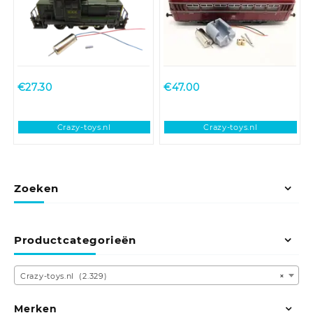
€
27.30
€
47.00
Crazy-toys.nl
Crazy-toys.nl
Zoeken
Productcategorieën
Crazy-toys.nl (2.329)
×
Merken