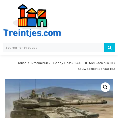
Skip
to
content
Home
Producten
Hobby Boss 82441 IDF Merkaca MK.IIID
Bouwpakket Schaal 1:35