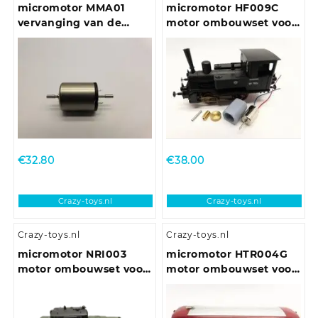
micromotor MMA01
micromotor HF009C
vervanging van de
motor ombouwset voor
ronde Mashima 1620
Fleischmann BR 98.75
motor
DB/DRG/CSD/NS/SNCF,
u.a.
€
32.80
€
38.00
Crazy-toys.nl
Crazy-toys.nl
Crazy-toys.nl
Crazy-toys.nl
micromotor NRI003
micromotor HTR004G
motor ombouwset voor
motor ombouwset voor
Rivarossi / Atlas
Trix VT 55, VT 62, VT
75.9, VT 98, VT 135