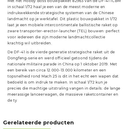
Met het Hobby Boss bouwpakket 82963 van de DF-41 ICBM
in schaal 1/72 haal je een van de meest moderne en
indrukwekkende strategische systemen van de Chinese
landmacht op je werktafel. Dit plastic bouwpakket in 1/72
laat je een mobiele intercontinentale ballistische raket op
zware transporter-erector-launcher (TEL) bouwen: perfect
voor iedereen die zijn moderne landmachtcollectie
krachtig wil uitbreiden.
De DF-41 is de vierde generatie strategische raket uit de
Dongfeng-serie en werd officieel getoond tijdens de
nationale militaire parade in China op 1 oktober 2019. Met
een bereik van circa 12.000-13.000 kilometer en een
topsnelheid rond Mach 25 is dit in het echt een wapen dat
bedoeld is om indruk te maken. In schaal 1/72 kun je
precies die machtige uitstraling vangen in details: de lange
meerassige lanceerwagen, de massieve raketcontainer en
de ty
Gerelateerde producten