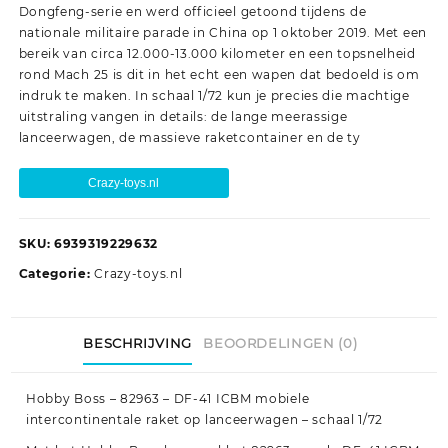
Dongfeng-serie en werd officieel getoond tijdens de
nationale militaire parade in China op 1 oktober 2019. Met een
bereik van circa 12.000-13.000 kilometer en een topsnelheid
rond Mach 25 is dit in het echt een wapen dat bedoeld is om
indruk te maken. In schaal 1/72 kun je precies die machtige
uitstraling vangen in details: de lange meerassige
lanceerwagen, de massieve raketcontainer en de ty
Crazy-toys.nl
SKU:
6939319229632
Categorie:
Crazy-toys.nl
BESCHRIJVING
BEOORDELINGEN (0)
Hobby Boss – 82963 – DF-41 ICBM mobiele
intercontinentale raket op lanceerwagen – schaal 1/72