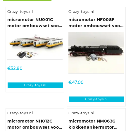
Crazy-toys.nl
Crazy-toys.nl
micromotor NU001C
micromotor HF008F
motor ombouwset voor
motor ombouwset voor
Modellbahn Union ET
Fleischmann BR 03, BR
403
39, BR 41, BR 43, E 19,
BR 119
€
32.80
€
47.00
Crazy-toys.nl
Crazy-toys.nl
Crazy-toys.nl
Crazy-toys.nl
micromotor NH012C
micromotor NM063G
motor ombouwset voor
klokkenankermotor