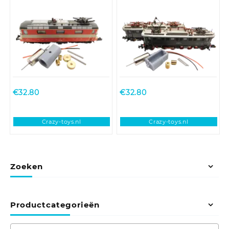
Hobbytrain Re 4/4 II
ombouwset für Minitrix
BR 175, E 75
€
32.80
€
32.80
Crazy-toys.nl
Crazy-toys.nl
Zoeken
Productcategorieën