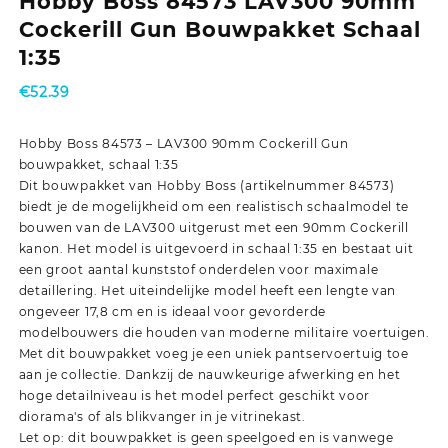
Hobby Boss 84573 LAV300 90mm
Cockerill Gun Bouwpakket Schaal
1:35
€
52.39
Hobby Boss 84573 – LAV300 90mm Cockerill Gun
bouwpakket, schaal 1:35
Dit bouwpakket van Hobby Boss (artikelnummer 84573)
biedt je de mogelijkheid om een realistisch schaalmodel te
bouwen van de LAV300 uitgerust met een 90mm Cockerill
kanon. Het model is uitgevoerd in schaal 1:35 en bestaat uit
een groot aantal kunststof onderdelen voor maximale
detaillering. Het uiteindelijke model heeft een lengte van
ongeveer 17,8 cm en is ideaal voor gevorderde
modelbouwers die houden van moderne militaire voertuigen.
Met dit bouwpakket voeg je een uniek pantservoertuig toe
aan je collectie. Dankzij de nauwkeurige afwerking en het
hoge detailniveau is het model perfect geschikt voor
diorama's of als blikvanger in je vitrinekast.
Let op: dit bouwpakket is geen speelgoed en is vanwege