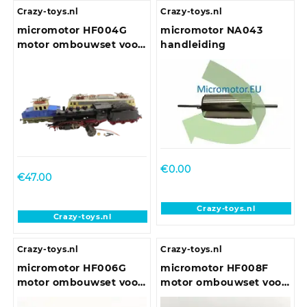
Crazy-toys.nl
Crazy-toys.nl
micromotor HF004G
micromotor NA043
motor ombouwset voor
handleiding
HF004G Fleischmann
BR 01, 03, 24, 50, 51, 65,
70, 80, 89, 103, 110, 111,
120, 132, 151, 169, 218, 221,
260, 261, 360, 361, 363, E
10, E 32, E 40, E 44, E
69, MV 9, V 60, V 160, V
200, V 270, VT 798, FS E
€
0.00
428, Nohab,
€
47.00
Crazy-toys.nl
Crazy-toys.nl
Crazy-toys.nl
Crazy-toys.nl
micromotor HF006G
micromotor HF008F
motor ombouwset voor
motor ombouwset voor
Fleischmann BR 53
Fleischmann BR 03, BR