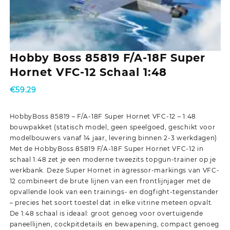
Hobby Boss 85819 F/A-18F Super
Hornet VFC-12 Schaal 1:48
€
59.29
HobbyBoss 85819 – F/A-18F Super Hornet VFC-12 – 1:48
bouwpakket (statisch model, geen speelgoed, geschikt voor
modelbouwers vanaf 14 jaar, levering binnen 2-3 werkdagen)
Met de HobbyBoss 85819 F/A-18F Super Hornet VFC-12 in
schaal 1:48 zet je een moderne tweezits topgun-trainer op je
werkbank. Deze Super Hornet in agressor-markings van VFC-
12 combineert de brute lijnen van een frontlijnjager met de
opvallende look van een trainings- en dogfight-tegenstander
– precies het soort toestel dat in elke vitrine meteen opvalt.
De 1:48 schaal is ideaal: groot genoeg voor overtuigende
paneellijnen, cockpitdetails en bewapening, compact genoeg