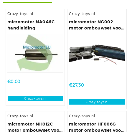
Crazy-toys.nl
Crazy-toys.nl
micromotor NA046C
micromotor NG002
handleiding
motor ombouwset voor
Graham Farish Class 20,
25, 31, 33, 37, 40, 43, 47,
50, 52, 55, 56, 57, 91, AEC
Railcar
€
0.00
€
27.30
Crazy-toys.nl
Crazy-toys.nl
Crazy-toys.nl
Crazy-toys.nl
micromotor NH012C
micromotor HF006G
motor ombouwset voor
motor ombouwset voor