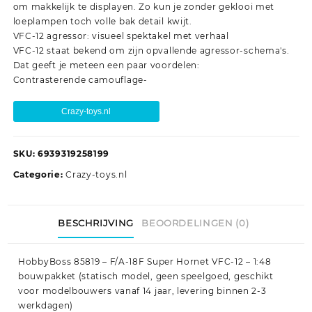
om makkelijk te displayen. Zo kun je zonder geklooi met
loeplampen toch volle bak detail kwijt.
VFC-12 agressor: visueel spektakel met verhaal
VFC-12 staat bekend om zijn opvallende agressor-schema's.
Dat geeft je meteen een paar voordelen:
Contrasterende camouflage-
Crazy-toys.nl
SKU:
6939319258199
Categorie:
Crazy-toys.nl
BESCHRIJVING
BEOORDELINGEN (0)
HobbyBoss 85819 – F/A-18F Super Hornet VFC-12 – 1:48
bouwpakket (statisch model, geen speelgoed, geschikt
voor modelbouwers vanaf 14 jaar, levering binnen 2-3
werkdagen)