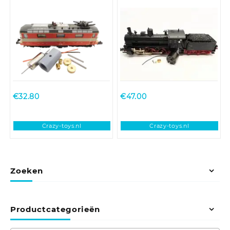
Hobbytrain Re 4/4 II
Fleischmann BR 53
€
32.80
€
47.00
Crazy-toys.nl
Crazy-toys.nl
Zoeken
Productcategorieën