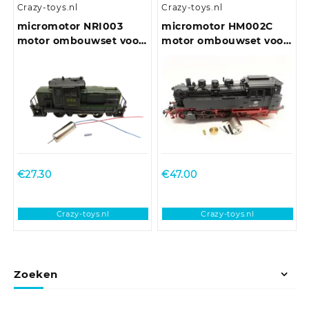
Crazy-toys.nl
Crazy-toys.nl
micromotor NRI003
micromotor HM002C
motor ombouwset voor
motor ombouwset voor
Rivarossi / Atlas
Märklin BR 64 (DB,
DRG, NS, ÖBB)
€
27.30
€
47.00
Crazy-toys.nl
Crazy-toys.nl
Zoeken