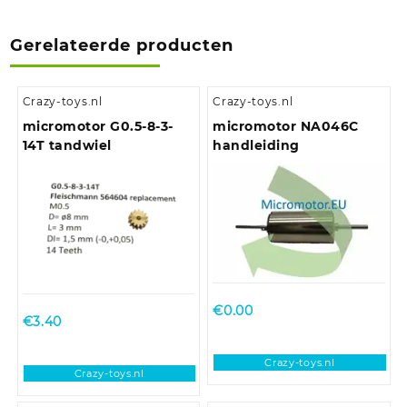
Gerelateerde producten
Crazy-toys.nl
Crazy-toys.nl
micromotor G0.5-8-3-
micromotor NA046C
14T tandwiel
handleiding
€
0.00
€
3.40
Crazy-toys.nl
Crazy-toys.nl