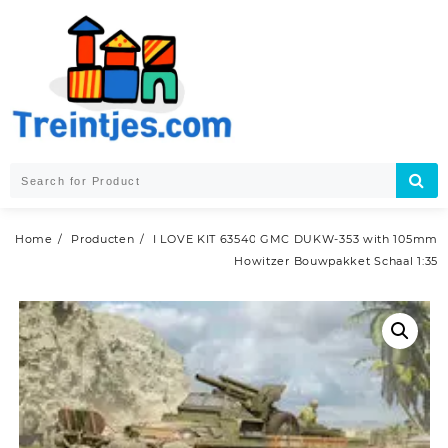
Skip
to
content
Home
Producten
I LOVE KIT 63540 GMC DUKW-353 with 105mm
Howitzer Bouwpakket Schaal 1:35