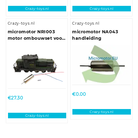
Crazy-toys.nl
Crazy-toys.nl
Crazy-toys.nl
Crazy-toys.nl
micromotor NRI003
micromotor NA043
motor ombouwset voor
handleiding
Rivarossi / Atlas
€
0.00
€
27.30
Crazy-toys.nl
Crazy-toys.nl