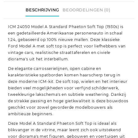
BESCHRIJVING
BEOORDELINGEN (0)
ICM 24050 Model A Standard Phaeton Soft Top (1930s) is
een gedetailleerde Amerikaanse personenauto in schaal
1:24, gebaseerd op 100% nieuwe mallen. Deze klassieke
Ford Model A met soft top is perfect voor liefhebbers van
vintage cars, realistische straattaferelen en civiele
diorama's uit het interbellum.
De elegante carrosserielijnen, open cabine en
karakteristieke spatborden komen haarscherp terug in
deze moderne ICM-kit. De soft top, wielen en het interieur
bieden veel mogelijkheden voor verfijnd schilderwerk,
tweekleurige lakschema's en subtiele weathering. Dankzij
de strakke passing en hoge gietkwaliteit is deze bouwdoos
geschikt voor zowel gevorderde modelbouwers als
ambitieuze beginners.
Deze Model A Standard Phaeton Soft Top is ideaal als
blikvanger in de vitrine, maar leent zich ook uitstekend
voor diorama's met figuren, gebouwen en voertuigen uit