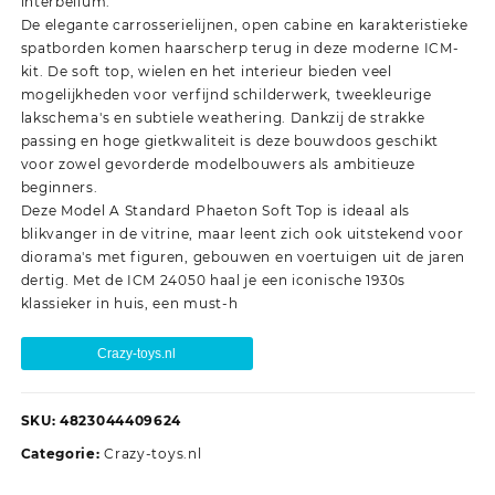
interbellum.
De elegante carrosserielijnen, open cabine en karakteristieke
spatborden komen haarscherp terug in deze moderne ICM-
kit. De soft top, wielen en het interieur bieden veel
mogelijkheden voor verfijnd schilderwerk, tweekleurige
lakschema's en subtiele weathering. Dankzij de strakke
passing en hoge gietkwaliteit is deze bouwdoos geschikt
voor zowel gevorderde modelbouwers als ambitieuze
beginners.
Deze Model A Standard Phaeton Soft Top is ideaal als
blikvanger in de vitrine, maar leent zich ook uitstekend voor
diorama's met figuren, gebouwen en voertuigen uit de jaren
dertig. Met de ICM 24050 haal je een iconische 1930s
klassieker in huis, een must-h
Crazy-toys.nl
SKU:
4823044409624
Categorie:
Crazy-toys.nl