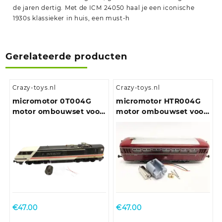
de jaren dertig. Met de ICM 24050 haal je een iconische
1930s klassieker in huis, een must-h
Gerelateerde producten
Crazy-toys.nl
Crazy-toys.nl
micromotor 0T004G
micromotor HTR004G
motor ombouwset voor
motor ombouwset voor
Hornby Class 25, Class
Trix VT 55, VT 62, VT
29, Class 35, Class 43,
75.9, VT 98, VT 135
Class 86, Class 90, Class
91 , Class 110, Class 253 ,
Class 370 en andere
BO-BO locomotieven
€
47.00
€
47.00