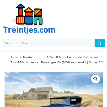
Skip
to
content
Home
Producten
ICM 24050 Model A Standard Phaeton Soft
Top(1930s),American Passenger Car(100% new molds) Schaal 1:24