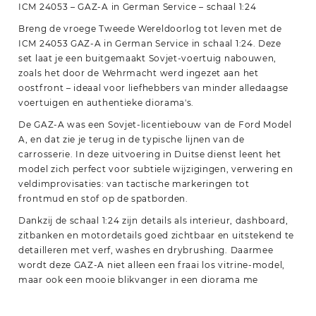
ICM 24053 – GAZ-A in German Service – schaal 1:24
Breng de vroege Tweede Wereldoorlog tot leven met de
ICM 24053 GAZ-A in German Service in schaal 1:24. Deze
set laat je een buitgemaakt Sovjet-voertuig nabouwen,
zoals het door de Wehrmacht werd ingezet aan het
oostfront – ideaal voor liefhebbers van minder alledaagse
voertuigen en authentieke diorama's.
De GAZ-A was een Sovjet-licentiebouw van de Ford Model
A, en dat zie je terug in de typische lijnen van de
carrosserie. In deze uitvoering in Duitse dienst leent het
model zich perfect voor subtiele wijzigingen, verwering en
veldimprovisaties: van tactische markeringen tot
frontmud en stof op de spatborden.
Dankzij de schaal 1:24 zijn details als interieur, dashboard,
zitbanken en motordetails goed zichtbaar en uitstekend te
detailleren met verf, washes en drybrushing. Daarmee
wordt deze GAZ-A niet alleen een fraai los vitrine-model,
maar ook een mooie blikvanger in een diorama me