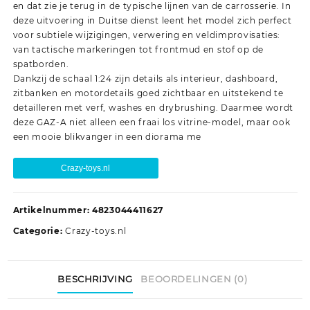
en dat zie je terug in de typische lijnen van de carrosserie. In
deze uitvoering in Duitse dienst leent het model zich perfect
voor subtiele wijzigingen, verwering en veldimprovisaties:
van tactische markeringen tot frontmud en stof op de
spatborden.
Dankzij de schaal 1:24 zijn details als interieur, dashboard,
zitbanken en motordetails goed zichtbaar en uitstekend te
detailleren met verf, washes en drybrushing. Daarmee wordt
deze GAZ-A niet alleen een fraai los vitrine-model, maar ook
een mooie blikvanger in een diorama me
Crazy-toys.nl
Artikelnummer:
4823044411627
Categorie:
Crazy-toys.nl
BESCHRIJVING
BEOORDELINGEN (0)