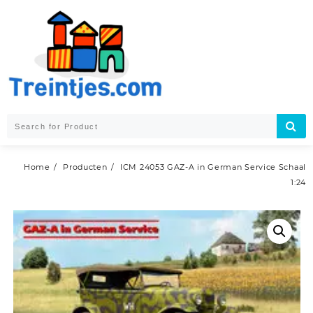
Skip
to
content
Home
Producten
ICM 24053 GAZ-A in German Service Schaal
1:24