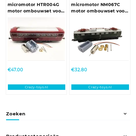
micromotor HTR004G
micromotor NM067C
motor ombouwset voor
motor ombouwset voor
Trix VT 55, VT 62, VT
Minitrix BR 103, BR 150,
75.9, VT 98, VT 135
E 50
€
47.00
€
32.80
Crazy-toys.nl
Crazy-toys.nl
Zoeken