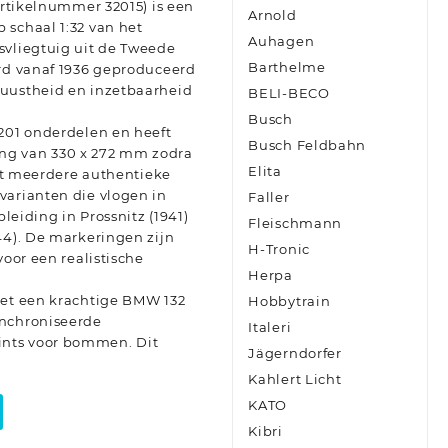
(artikelnummer 32015) is een
Arnold
 schaal 1:32 van het
Auhagen
svliegtuig uit de Tweede
Barthelme
erd vanaf 1936 geproduceerd
buustheid en inzetbaarheid
BELI-BECO
Busch
 201 onderdelen en heeft
Busch Feldbahn
ng van 330 x 272 mm zodra
Elita
uit meerdere authentieke
varianten die vlogen in
Faller
pleiding in Prossnitz (1941)
Fleischmann
44). De markeringen zijn
H-Tronic
voor een realistische
Herpa
met een krachtige BMW 132
Hobbytrain
ynchroniseerde
Italeri
nts voor bommen. Dit
Jägerndorfer
Kahlert Licht
KATO
Kibri