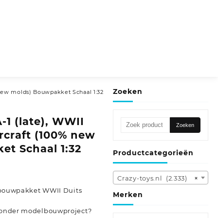
Zoeken
 new molds) Bouwpakket Schaal 1:32
-1 (late), WWII
Zoeken
Zoeken
naar:
rcraft (100% new
t Schaal 1:32
Productcategorieën
Crazy-toys.nl (2.333)
×
), bouwpakket WWII Duits
Merken
jzonder modelbouwproject?