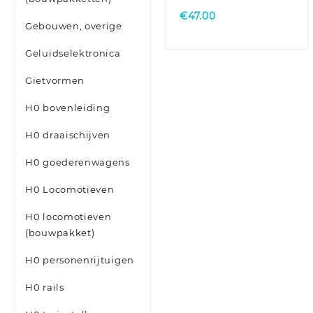
€
47.00
Gebouwen, overige
Geluidselektronica
Gietvormen
H0 bovenleiding
H0 draaischijven
H0 goederenwagens
H0 Locomotieven
H0 locomotieven
(bouwpakket)
H0 personenrijtuigen
H0 rails