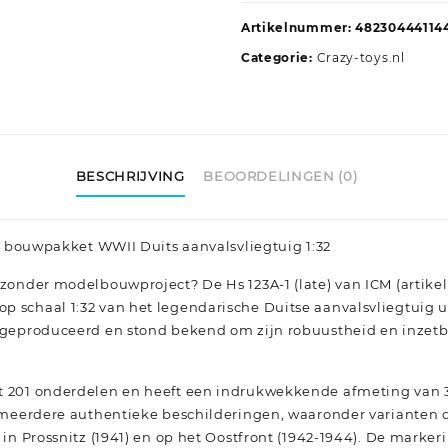
Artikelnummer:
48230444114
Categorie:
Crazy-toys.nl
BESCHRIJVING
BEOORDELINGEN (0)
e), bouwpakket WWII Duits aanvalsvliegtuig 1:32
ijzonder modelbouwproject? De Hs 123A-1 (late) van ICM (artik
p schaal 1:32 van het legendarische Duitse aanvalsvliegtuig 
6 geproduceerd en stond bekend om zijn robuustheid en inzetba
st 201 onderdelen en heeft een indrukwekkende afmeting van 
t meerdere authentieke beschilderingen, waaronder varianten d
 in Prossnitz (1941) en op het Oostfront (1942-1944). De markeri