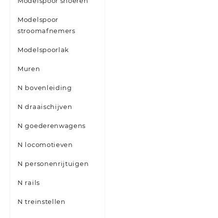
Modelspoor snoeren
Modelspoor
stroomafnemers
Modelspoorlak
Muren
N bovenleiding
N draaischijven
N goederenwagens
N locomotieven
N personenrijtuigen
N rails
N treinstellen