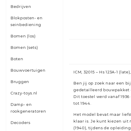
Bedrijven
Blokposten- en
seinbediening
Bomen (los)
Bomen (sets)
Boten
Bouwvoertuigen
ICM, 32015 – Hs 123A-1 (lat
Bruggen
Ben jij op zoek naar een b
gedetailleerd bouwpakket o
Crazy-toys.nl
Dit toestel werd vanaf 193
tot 1944.
Damp- en
rookgeneratoren
Het model bevat maar lief
klaar is. Je kunt kiezen ui
Decoders
(1940), tijdens de opleiding