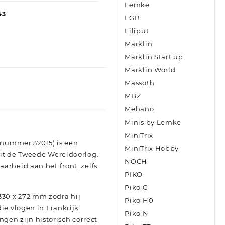
Lemke
43
LGB
Liliput
Märklin
Märklin Start up
Märklin World
Massoth
MBZ
Mehano
Minis by Lemke
MiniTrix
elnummer 32015) is een
MiniTrix Hobby
uit de Tweede Wereldoorlog.
NOCH
arheid aan het front, zelfs
PIKO
Piko G
330 x 272 mm zodra hij
Piko H0
ie vlogen in Frankrijk
Piko N
ngen zijn historisch correct