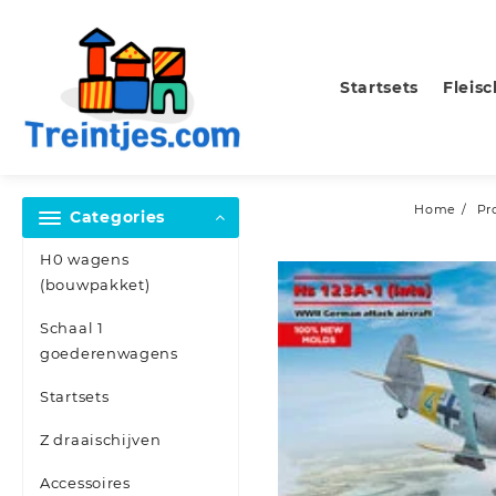
Skip
to
content
Startsets
Fleis
Home
Pr
Categories
H0 wagens
(bouwpakket)
Schaal 1
goederenwagens
Startsets
Z draaischijven
Accessoires