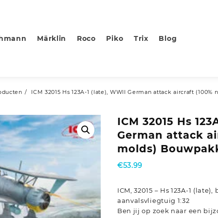
chmann
Märklin
Roco
Piko
Trix
Blog
oducten
ICM 32015 Hs 123A-1 (late), WWII German attack aircraft (100%
ICM 32015 Hs 123A
German attack ai
molds) Bouwpakke
€
53.99
ICM, 32015 – Hs 123A-1 (late
aanvalsvliegtuig 1:32
Ben jij op zoek naar een bi