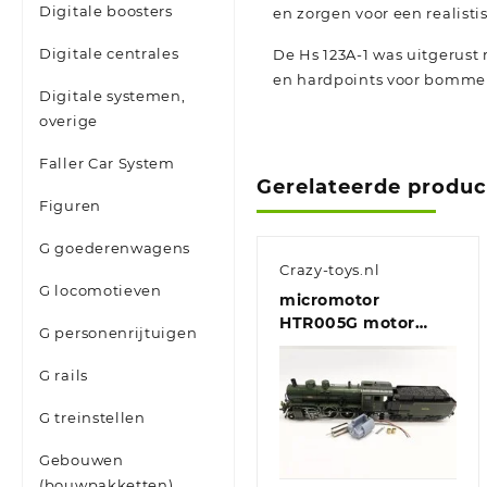
Digitale boosters
en zorgen voor een realisti
Digitale centrales
De Hs 123A-1 was uitgerus
en hardpoints voor bomme
Digitale systemen,
overige
Faller Car System
Gerelateerde produ
Figuren
G goederenwagens
Crazy-toys.nl
G locomotieven
micromotor
HTR005G motor
G personenrijtuigen
ombouwset voor
Trix DB BR 38, DR
G rails
BR 38-4, Bay P 3/5
G treinstellen
Gebouwen
(bouwpakketten)