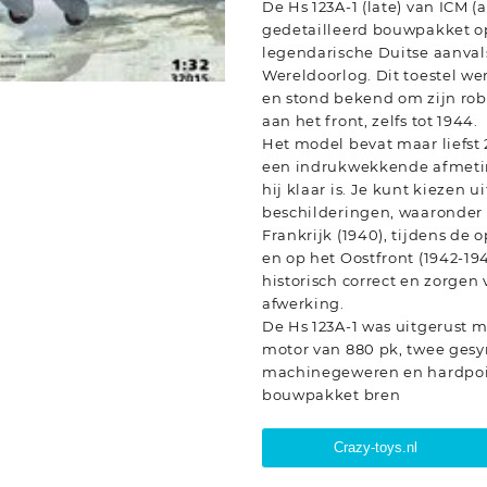
De Hs 123A-1 (late) van ICM 
gedetailleerd bouwpakket op
legendarische Duitse aanval
Wereldoorlog. Dit toestel w
en stond bekend om zijn ro
aan het front, zelfs tot 1944.
Het model bevat maar liefst
een indrukwekkende afmeti
hij klaar is. Je kunt kiezen 
beschilderingen, waaronder 
Frankrijk (1940), tijdens de o
en op het Oostfront (1942-19
historisch correct en zorgen 
afwerking.
De Hs 123A-1 was uitgerust 
motor van 880 pk, twee ges
machinegeweren en hardpoi
bouwpakket bren
Crazy-toys.nl