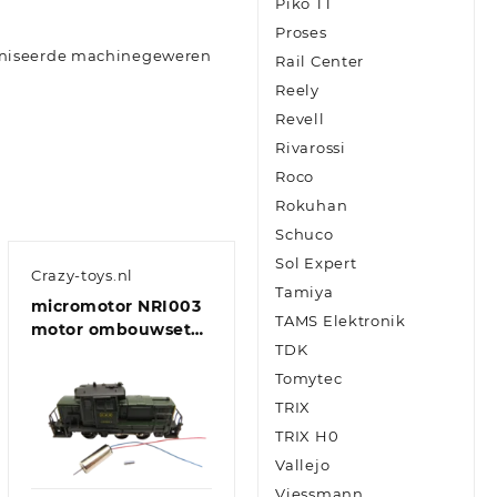
Piko TT
Proses
roniseerde machinegeweren
Rail Center
Reely
Revell
Rivarossi
Roco
Rokuhan
Schuco
Sol Expert
Crazy-toys.nl
Tamiya
micromotor NRI003
TAMS Elektronik
motor ombouwset
TDK
voor Rivarossi / Atlas
Tomytec
TRIX
TRIX H0
Vallejo
Viessmann