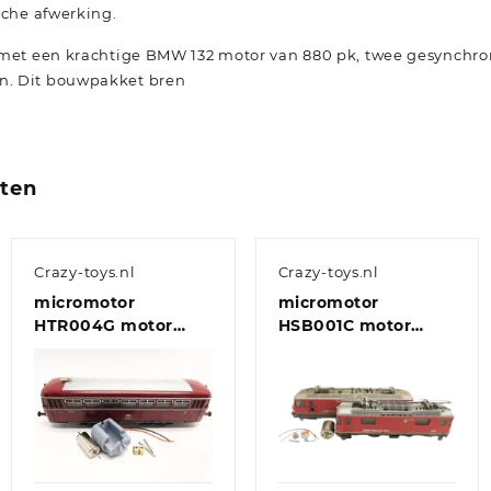
sche afwerking.
t met een krachtige BMW 132 motor van 880 pk, twee gesynch
n. Dit bouwpakket bren
cten
Crazy-toys.nl
Crazy-toys.nl
micromotor
micromotor
HTR004G motor
HSB001C motor
ombouwset voor
ombouwset voor
Trix VT 55, VT 62, VT
Bemo Ge 4/4 II / III
75.9, VT 98, VT 135
(Ronde
Mashimamotor met
Schnittstelle en
vliegwiel)