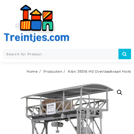
Skip
to
content
Home
Producten
Kibri 39316 H0 Overlaadkraan Horb