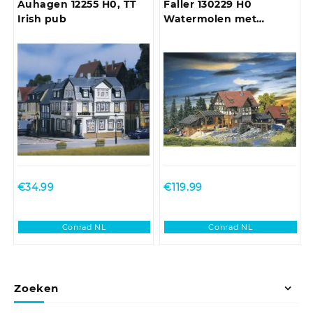
Auhagen 12255 H0, TT
Faller 130229 H0
Irish pub
Watermolen met
houtzagerij (incl.
motor)
€
34.99
€
119.99
Conrad NL
Conrad NL
Zoeken