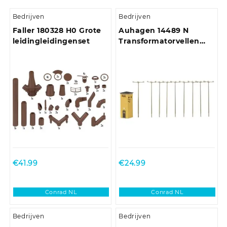
Bedrijven
Bedrijven
Faller 180328 H0 Grote
Auhagen 14489 N
leidingleidingenset
Transformatorvellen
met betonmasten
€
41.99
€
24.99
Conrad NL
Conrad NL
Bedrijven
Bedrijven