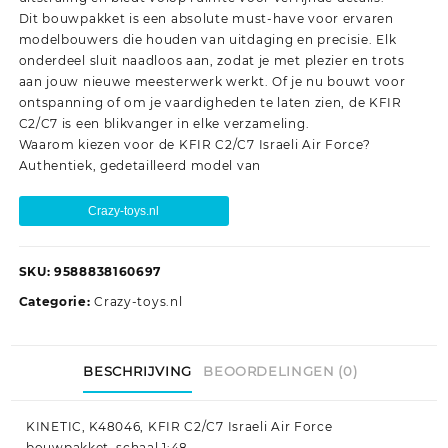
Dit bouwpakket is een absolute must-have voor ervaren
modelbouwers die houden van uitdaging en precisie. Elk
onderdeel sluit naadloos aan, zodat je met plezier en trots
aan jouw nieuwe meesterwerk werkt. Of je nu bouwt voor
ontspanning of om je vaardigheden te laten zien, de KFIR
C2/C7 is een blikvanger in elke verzameling.
Waarom kiezen voor de KFIR C2/C7 Israeli Air Force?
Authentiek, gedetailleerd model van
Crazy-toys.nl
SKU:
9588838160697
Categorie:
Crazy-toys.nl
BESCHRIJVING
BEOORDELINGEN (0)
KINETIC, K48046, KFIR C2/C7 Israeli Air Force
bouwpakket, schaal 1:48