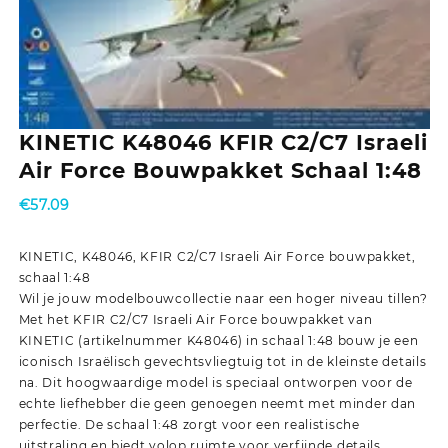
KINETIC K48046 KFIR C2/C7 Israeli
Air Force Bouwpakket Schaal 1:48
€
57.09
KINETIC, K48046, KFIR C2/C7 Israeli Air Force bouwpakket,
schaal 1:48
Wil je jouw modelbouwcollectie naar een hoger niveau tillen?
Met het KFIR C2/C7 Israeli Air Force bouwpakket van
KINETIC (artikelnummer K48046) in schaal 1:48 bouw je een
iconisch Israëlisch gevechtsvliegtuig tot in de kleinste details
na. Dit hoogwaardige model is speciaal ontworpen voor de
echte liefhebber die geen genoegen neemt met minder dan
perfectie. De schaal 1:48 zorgt voor een realistische
uitstraling en biedt volop ruimte voor verfijnde details.