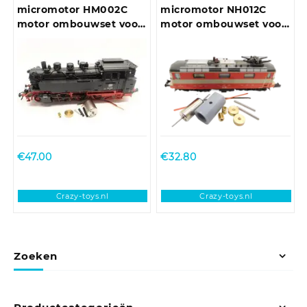
micromotor HM002C
micromotor NH012C
motor ombouwset voor
motor ombouwset voor
Märklin BR 64 (DB,
Hobbytrain Re 4/4 II
DRG, NS, ÖBB)
€
47.00
€
32.80
Crazy-toys.nl
Crazy-toys.nl
Zoeken