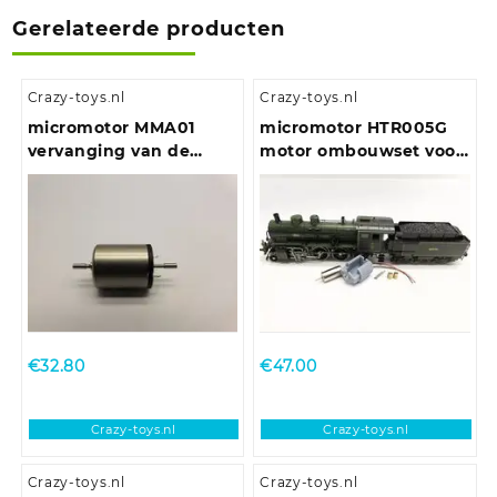
Gerelateerde producten
Crazy-toys.nl
Crazy-toys.nl
micromotor MMA01
micromotor HTR005G
vervanging van de
motor ombouwset voor
ronde Mashima 1620
Trix DB BR 38, DR BR
motor
38-4, Bay P 3/5
€
32.80
€
47.00
Crazy-toys.nl
Crazy-toys.nl
Crazy-toys.nl
Crazy-toys.nl