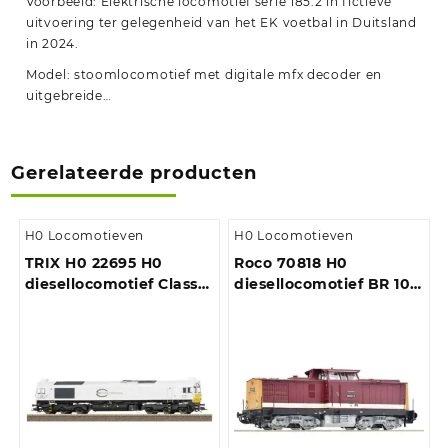
Voorbeeld: Elektrische locomotief serie 185.2 in fictieve
uitvoering ter gelegenheid van het EK voetbal in Duitsland
in 2024.
Model: stoomlocomotief met digitale mfx decoder en
uitgebreide…
Gerelateerde producten
H0 Locomotieven
H0 Locomotieven
TRIX H0 22695 H0
Roco 70818 H0
diesellocomotief Class
diesellocomotief BR 108
77 van de kassa
001-9 van de DR