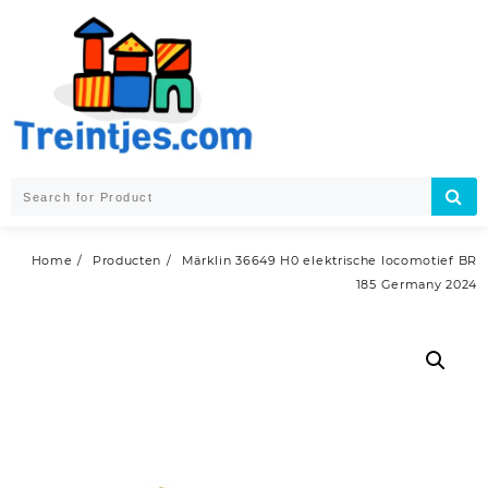
Skip
to
content
Home
Producten
Märklin 36649 H0 elektrische locomotief BR
185 Germany 2024