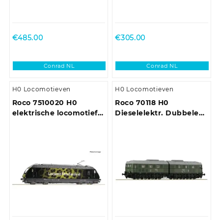
€
485.00
€
305.00
Conrad NL
Conrad NL
H0 Locomotieven
H0 Locomotieven
Roco 7510020 H0
Roco 70118 H0
elektrische locomotief
Dieselelektr. Dubbele
Re 460 072-2 van de
loc V 188 002 van de DB
SBB