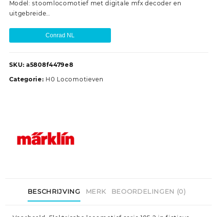
Model: stoomlocomotief met digitale mfx decoder en
uitgebreide…
Conrad NL
SKU:
a5808f4479e8
Categorie:
H0 Locomotieven
BESCHRIJVING
MERK
BEOORDELINGEN (0)