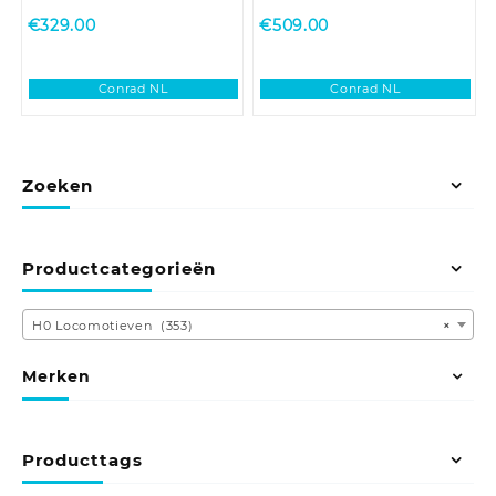
€
329.00
€
509.00
Conrad NL
Conrad NL
Zoeken
Productcategorieën
H0 Locomotieven (353)
×
Merken
Producttags