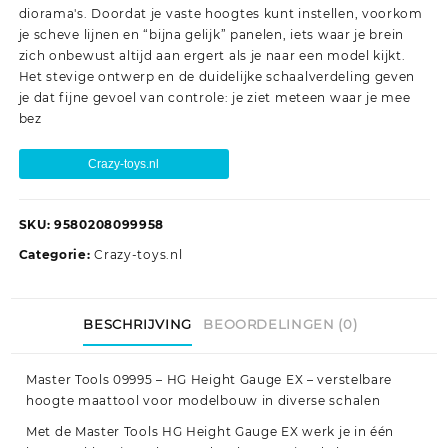
diorama's. Doordat je vaste hoogtes kunt instellen, voorkom
je scheve lijnen en “bijna gelijk” panelen, iets waar je brein
zich onbewust altijd aan ergert als je naar een model kijkt.
Het stevige ontwerp en de duidelijke schaalverdeling geven
je dat fijne gevoel van controle: je ziet meteen waar je mee
bez
Crazy-toys.nl
SKU:
9580208099958
Categorie:
Crazy-toys.nl
BESCHRIJVING
BEOORDELINGEN (0)
Master Tools 09995 – HG Height Gauge EX – verstelbare
hoogte maattool voor modelbouw in diverse schalen
Met de Master Tools HG Height Gauge EX werk je in één