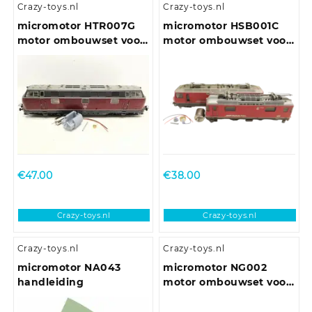
Crazy-toys.nl
Crazy-toys.nl
micromotor HTR007G
micromotor HSB001C
motor ombouwset voor
motor ombouwset voor
Trix E10.12, E40, BR 110,
Bemo Ge 4/4 II / III
BR 111, BR 140, u.a.
(Ronde Mashimamotor
met Schnittstelle en
vliegwiel)
€
47.00
€
38.00
Crazy-toys.nl
Crazy-toys.nl
Crazy-toys.nl
Crazy-toys.nl
micromotor NA043
micromotor NG002
handleiding
motor ombouwset voor
Graham Farish Class 20,
25, 31, 33, 37, 40, 43, 47,