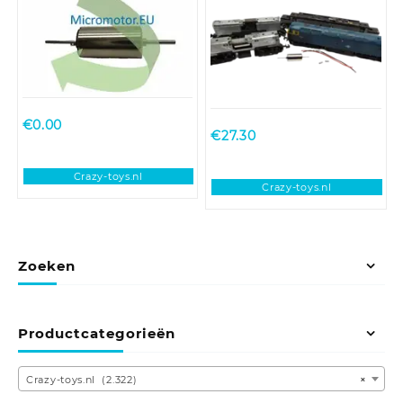
50, 52, 55, 56, 57, 91, AEC
Railcar
€
0.00
€
27.30
Crazy-toys.nl
Crazy-toys.nl
Zoeken
Productcategorieën
Crazy-toys.nl (2.322)
×