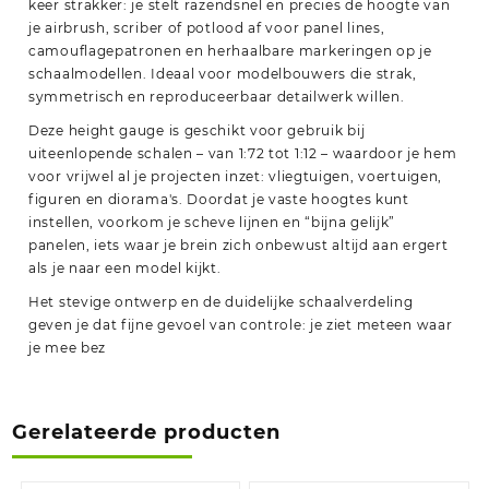
keer strakker: je stelt razendsnel en precies de hoogte van
je airbrush, scriber of potlood af voor panel lines,
camouflagepatronen en herhaalbare markeringen op je
schaalmodellen. Ideaal voor modelbouwers die strak,
symmetrisch en reproduceerbaar detailwerk willen.
Deze height gauge is geschikt voor gebruik bij
uiteenlopende schalen – van 1:72 tot 1:12 – waardoor je hem
voor vrijwel al je projecten inzet: vliegtuigen, voertuigen,
figuren en diorama's. Doordat je vaste hoogtes kunt
instellen, voorkom je scheve lijnen en “bijna gelijk”
panelen, iets waar je brein zich onbewust altijd aan ergert
als je naar een model kijkt.
Het stevige ontwerp en de duidelijke schaalverdeling
geven je dat fijne gevoel van controle: je ziet meteen waar
je mee bez
Gerelateerde producten