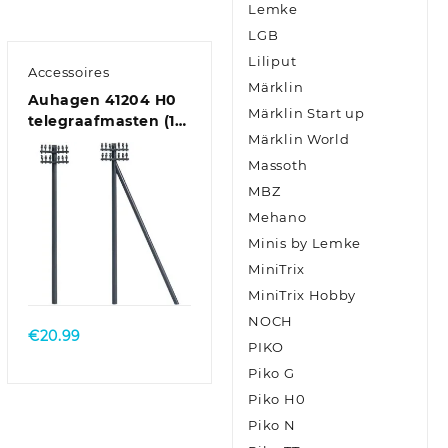
Lemke
LGB
Liliput
Accessoires
Märklin
Auhagen 41204 H0
Märklin Start up
telegraafmasten (12
Märklin World
stuks) Bouwpakket
Massoth
MBZ
Mehano
Minis by Lemke
MiniTrix
MiniTrix Hobby
NOCH
€
20.99
PIKO
Piko G
Piko H0
Piko N