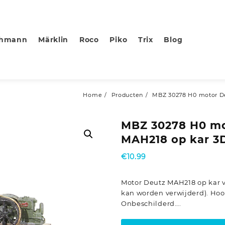
chmann
Märklin
Roco
Piko
Trix
Blog
Home
Producten
MBZ 30278 H0 motor De
MBZ 30278 H0 mo
MAH218 op kar 3
€
10.99
Motor Deutz MAH218 op kar v
kan worden verwijderd). Hoo
Onbeschilderd….