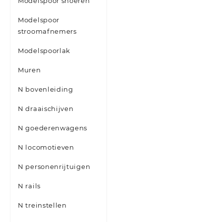
Modelspoor snoeren
Modelspoor
stroomafnemers
Modelspoorlak
Muren
N bovenleiding
N draaischijven
N goederenwagens
N locomotieven
N personenrijtuigen
N rails
N treinstellen