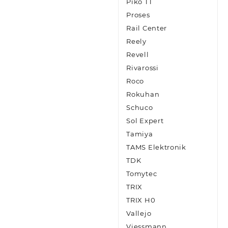
Piko TT
Proses
Rail Center
Reely
Revell
Rivarossi
Roco
Rokuhan
Schuco
Sol Expert
Tamiya
TAMS Elektronik
TDK
Tomytec
TRIX
TRIX H0
Vallejo
Viessmann