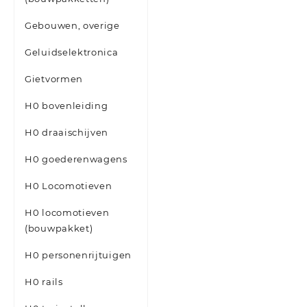
Gebouwen, overige
Geluidselektronica
Gietvormen
H0 bovenleiding
H0 draaischijven
H0 goederenwagens
H0 Locomotieven
H0 locomotieven
(bouwpakket)
H0 personenrijtuigen
H0 rails