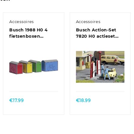
Accessoires
Accessoires
Busch 1988 H0 4
Busch Action-Set
fietsenboxen
7820 H0 actieset
Bouwpakket
voltanken
Bouwpakket
€
17.99
€
18.99