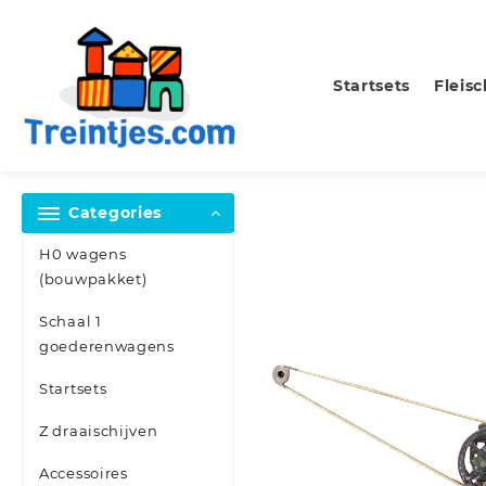
Skip
to
content
Startsets
Fleis
Categories
H0 wagens
(bouwpakket)
Schaal 1
goederenwagens
Startsets
Z draaischijven
Accessoires