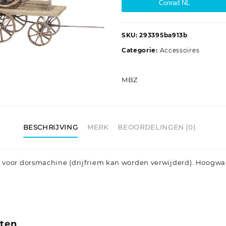
Conrad NL
SKU:
293395ba913b
Categorie:
Accessoires
MBZ
BESCHRIJVING
MERK
BEOORDELINGEN (0)
 voor dorsmachine (drijfriem kan worden verwijderd). Hoogwa
cten