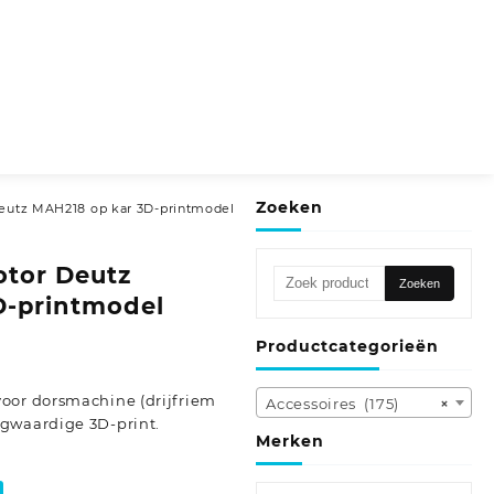
Zoeken
utz MAH218 op kar 3D-printmodel
tor Deutz
Zoeken
Zoeken
naar:
D-printmodel
Productcategorieën
oor dorsmachine (drijfriem
Accessoires (175)
×
gwaardige 3D-print.
Merken