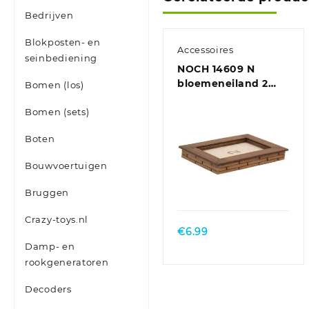
Bedrijven
Blokposten- en
Accessoires
seinbediening
NOCH 14609 N
bloemeneiland 2
Bomen (los)
stuks Bouwpakket
Bomen (sets)
Boten
Bouwvoertuigen
Bruggen
Crazy-toys.nl
€
6.99
Damp- en
rookgeneratoren
Decoders