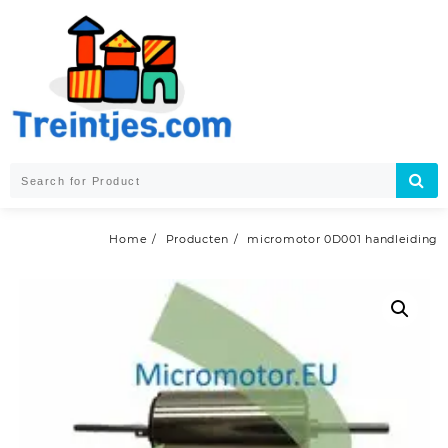
Skip
to
content
Home
Producten
micromotor 0D001 handleiding