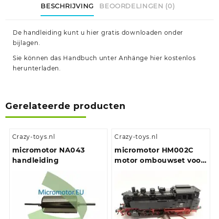
BESCHRIJVING
BEOORDELINGEN (0)
De handleiding kunt u hier gratis downloaden onder
bijlagen.
Sie können das Handbuch unter Anhänge hier kostenlos
herunterladen.
Gerelateerde producten
Crazy-toys.nl
Crazy-toys.nl
micromotor NA043
micromotor HM002C
handleiding
motor ombouwset voor
Märklin BR 64 (DB,
DRG, NS, ÖBB)