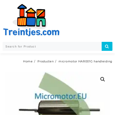
Skip
to
content
Home
Producten
micromotor HAR001G handleiding