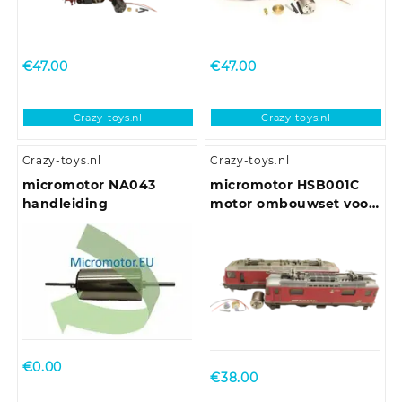
10, E 32, E 40, E 44, E
69, MV 9, V 60, V 160, V
200, V 270, VT 798, FS E
428, Nohab,
€
47.00
€
47.00
Crazy-toys.nl
Crazy-toys.nl
Crazy-toys.nl
Crazy-toys.nl
micromotor NA043
micromotor HSB001C
handleiding
motor ombouwset voor
Bemo Ge 4/4 II / III
(Ronde Mashimamotor
met Schnittstelle en
vliegwiel)
€
0.00
€
38.00