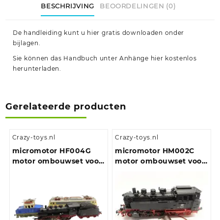
BESCHRIJVING
BEOORDELINGEN (0)
De handleiding kunt u hier gratis downloaden onder
bijlagen.
Sie können das Handbuch unter Anhänge hier kostenlos
herunterladen.
Gerelateerde producten
Crazy-toys.nl
Crazy-toys.nl
micromotor HF004G
micromotor HM002C
motor ombouwset voor
motor ombouwset voor
HF004G Fleischmann
Märklin BR 64 (DB,
BR 01, 03, 24, 50, 51, 65,
DRG, NS, ÖBB)
70, 80, 89, 103, 110, 111,
120, 132, 151, 169, 218, 221,
260, 261, 360, 361, 363, E