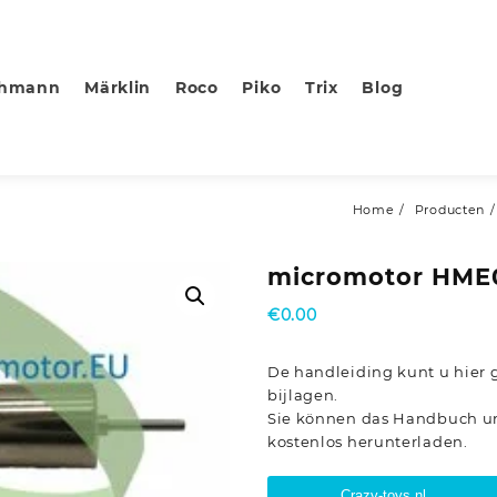
chmann
Märklin
Roco
Piko
Trix
Blog
Home
Producten
micromotor HME0
€
0.00
De handleiding kunt u hier 
bijlagen.
Sie können das Handbuch u
kostenlos herunterladen.
Crazy-toys.nl