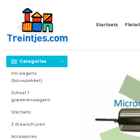
Skip
to
content
Startsets
Fleis
Categories
H0 wagens
(bouwpakket)
Schaal 1
goederenwagens
Startsets
Z draaischijven
Accessoires