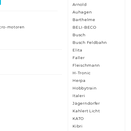
Arnold
Auhagen
Barthelme
cro-motoren
BELI-BECO
Busch
Busch Feldbahn
Elita
Faller
Fleischmann
H-Tronic
Herpa
Hobbytrain
Italeri
Jägerndorfer
Kahlert Licht
KATO
Kibri