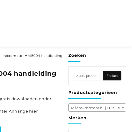
Zoeken
micromotor HME004 handleiding
04 handleiding
Zoeken
Zoeken
naar:
Productcategorieën
gratis downloaden onder
Micro-motoren (1.078)
×
nter Anhänge hier
Merken