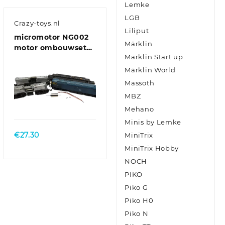
Lemke
LGB
Crazy-toys.nl
Liliput
micromotor NG002
Märklin
motor ombouwset
Märklin Start up
voor Graham Farish
Class 20, 25, 31, 33,
Märklin World
37, 40, 43, 47, 50, 52,
Massoth
55, 56, 57, 91, AEC
MBZ
Railcar
Mehano
Minis by Lemke
€
27.30
MiniTrix
MiniTrix Hobby
NOCH
PIKO
Piko G
Piko H0
Piko N