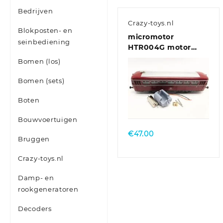
Bedrijven
Crazy-toys.nl
Blokposten- en
micromotor
seinbediening
HTR004G motor
ombouwset voor
Bomen (los)
Trix VT 55, VT 62, VT
75.9, VT 98, VT 135
Bomen (sets)
Boten
Bouwvoertuigen
€
47.00
Bruggen
Crazy-toys.nl
Damp- en
rookgeneratoren
Decoders