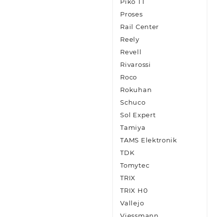
Piko TT
Proses
Rail Center
Reely
Revell
Rivarossi
Roco
Rokuhan
Schuco
Sol Expert
Tamiya
TAMS Elektronik
TDK
Tomytec
TRIX
TRIX H0
Vallejo
Viessmann