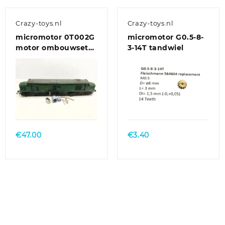
Crazy-toys.nl
Crazy-toys.nl
micromotor 0T002G
micromotor G0.5-8-
motor ombouwset
3-14T tandwiel
voor Triang/Hornby
Class 31, Class 37,
Class 77-EM2
€
47.00
€
3.40