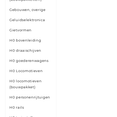
Gebouwen, overige
Geluidselektronica
Gietvormen
H0 bovenleiding
H0 draaischijven
H0 goederenwagens
H0 Locomotieven
H0 locomotieven
(bouwpakket)
H0 personenrijtuigen
H0 rails