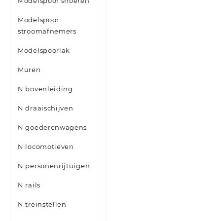
Modelspoor snoeren
Modelspoor
stroomafnemers
Modelspoorlak
Muren
N bovenleiding
N draaischijven
N goederenwagens
N locomotieven
N personenrijtuigen
N rails
N treinstellen