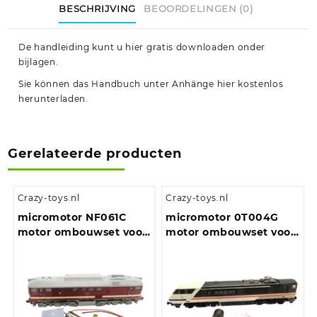
BESCHRIJVING
BEOORDELINGEN (0)
De handleiding kunt u hier gratis downloaden onder
bijlagen.
Sie können das Handbuch unter Anhänge hier kostenlos
herunterladen.
Gerelateerde producten
Crazy-toys.nl
Crazy-toys.nl
micromotor NF061C
micromotor 0T004G
motor ombouwset voor
motor ombouwset voor
Fleischmann BR 120, BR
Hornby Class 25, Class
220, M 62, T 679
29, Class 35, Class 43,
Class 86, Class 90, Class
91 , Class 110, Class 253 ,
Class 370 en andere