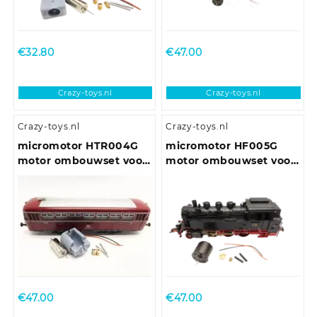
BO-BO locomotieven
€
32.80
€
47.00
Crazy-toys.nl
Crazy-toys.nl
Crazy-toys.nl
Crazy-toys.nl
micromotor HTR004G
micromotor HF005G
motor ombouwset voor
motor ombouwset voor
Trix VT 55, VT 62, VT
Fleischmann BR 01 DB,
75.9, VT 98, VT 135
BR 03 DRG, BR 64
€
47.00
€
47.00