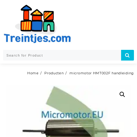
Skip
to
content
Home
Producten
micromotor HMT002F handleiding