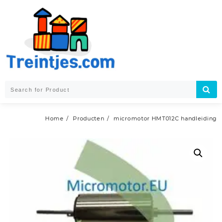
Skip
to
content
Home
Producten
micromotor HMT012C handleiding