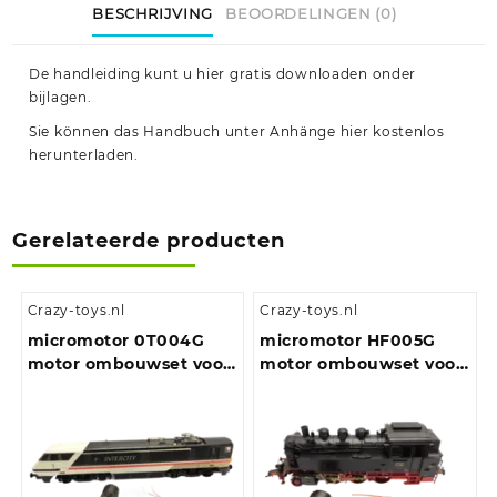
BESCHRIJVING
BEOORDELINGEN (0)
De handleiding kunt u hier gratis downloaden onder
bijlagen.
Sie können das Handbuch unter Anhänge hier kostenlos
herunterladen.
Gerelateerde producten
Crazy-toys.nl
Crazy-toys.nl
micromotor 0T004G
micromotor HF005G
motor ombouwset voor
motor ombouwset voor
Hornby Class 25, Class
Fleischmann BR 01 DB,
29, Class 35, Class 43,
BR 03 DRG, BR 64
Class 86, Class 90, Class
91 , Class 110, Class 253 ,
Class 370 en andere