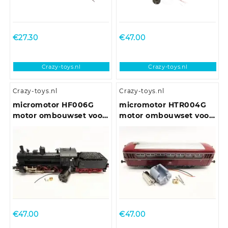
BO-BO locomotieven
€
27.30
€
47.00
Crazy-toys.nl
Crazy-toys.nl
Crazy-toys.nl
Crazy-toys.nl
micromotor HF006G
micromotor HTR004G
motor ombouwset voor
motor ombouwset voor
Fleischmann BR 53
Trix VT 55, VT 62, VT
75.9, VT 98, VT 135
€
47.00
€
47.00