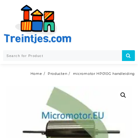
Skip
to
content
Home
Producten
micromotor HP010G handleiding