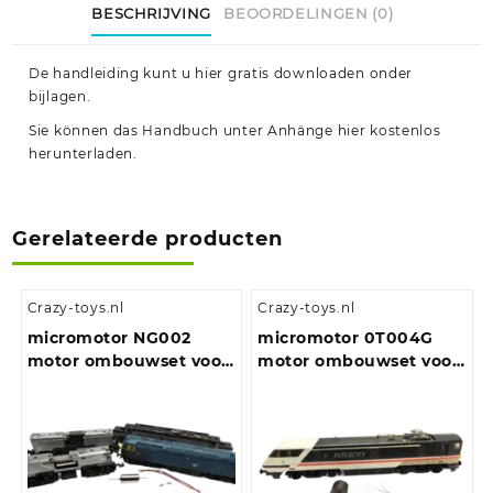
BESCHRIJVING
BEOORDELINGEN (0)
De handleiding kunt u hier gratis downloaden onder
bijlagen.
Sie können das Handbuch unter Anhänge hier kostenlos
herunterladen.
Gerelateerde producten
Crazy-toys.nl
Crazy-toys.nl
micromotor NG002
micromotor 0T004G
motor ombouwset voor
motor ombouwset voor
Graham Farish Class 20,
Hornby Class 25, Class
25, 31, 33, 37, 40, 43, 47,
29, Class 35, Class 43,
50, 52, 55, 56, 57, 91, AEC
Class 86, Class 90, Class
Railcar
91 , Class 110, Class 253 ,
Class 370 en andere