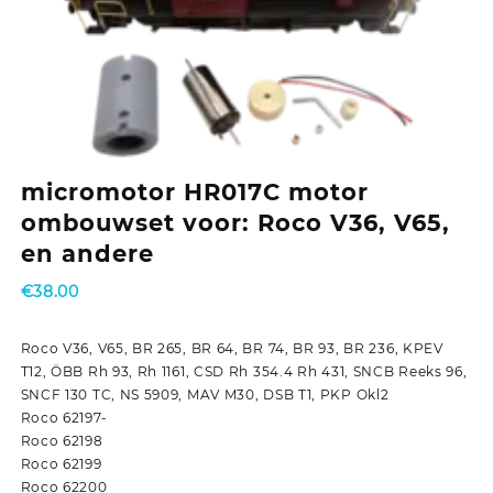
micromotor HR017C motor
ombouwset voor: Roco V36, V65,
en andere
€
38.00
Roco V36, V65, BR 265, BR 64, BR 74, BR 93, BR 236, KPEV
T12, ÖBB Rh 93, Rh 1161, CSD Rh 354.4 Rh 431, SNCB Reeks 96,
SNCF 130 TC, NS 5909, MAV M30, DSB T1, PKP Okl2
Roco 62197-
Roco 62198
Roco 62199
Roco 62200