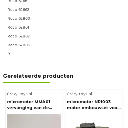
Roco 62661,
Roco 62662,
Roco 62800-
Roco 62801
Roco 62802
Roco 62803
R
Gerelateerde producten
Crazy-toys.nl
Crazy-toys.nl
micromotor MMA01
micromotor NRI003
vervanging van de
motor ombouwset voor
ronde Mashima 1620
Rivarossi / Atlas
motor