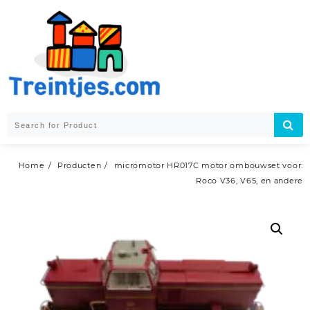
Skip
to
content
Home
Producten
micromotor HR017C motor ombouwset voor:
Roco V36, V65, en andere