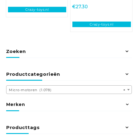
€
27.30
Crazy-toys.nl
Crazy-toys.nl
Zoeken
Productcategorieën
Micro-motoren (1.078)
×
Merken
Producttags