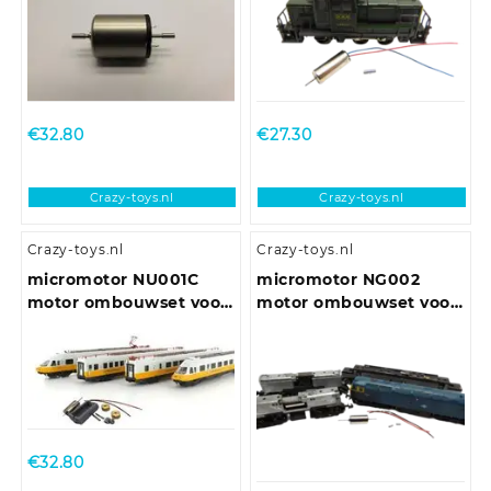
€
32.80
€
27.30
Crazy-toys.nl
Crazy-toys.nl
Crazy-toys.nl
Crazy-toys.nl
micromotor NU001C
micromotor NG002
motor ombouwset voor
motor ombouwset voor
Modellbahn Union ET
Graham Farish Class 20,
403
25, 31, 33, 37, 40, 43, 47,
50, 52, 55, 56, 57, 91, AEC
Railcar
€
32.80