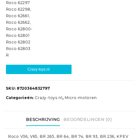
Roco 62297
Roco 62298,
Roco 62661,
Roco 62662,
Roco 62800-
Roco 62801
Roco 62802
Roco 62803
R
Crazy-toys.nl
SKU:
8720364832797
Categorieën:
Crazy-toys.nl
,
Micro-motoren
BESCHRIJVING
BEOORDELINGEN (0)
Roco V36, V65, BR 265, BR 64, BR 74, BR 93, BR 236, KPEV