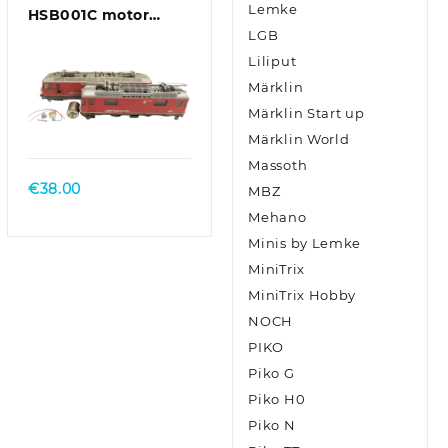
Lemke
HSB001C motor
ombouwset voor
LGB
Bemo Ge 4/4 II / III
Liliput
(Ronde
Märklin
Mashimamotor met
Märklin Start up
Schnittstelle en
Märklin World
vliegwiel)
Massoth
€
38.00
MBZ
Mehano
Minis by Lemke
MiniTrix
MiniTrix Hobby
NOCH
PIKO
Piko G
Piko H0
Piko N