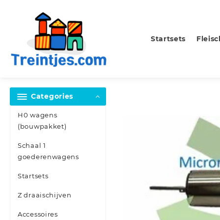
Skip
to
content
Startsets
Fleis
Categories
H0 wagens
(bouwpakket)
Schaal 1
goederenwagens
Startsets
Z draaischijven
Accessoires