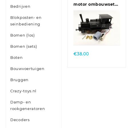
motor ombouwset
Bedrijven
voor Fleischmann
BR 98.75
Blokposten- en
DB/DRG/CSD/NS/SNCF,
seinbediening
u.a.
Bomen (los)
Bomen (sets)
€
38.00
Boten
Bouwvoertuigen
Bruggen
Crazy-toys.nl
Damp- en
rookgeneratoren
Decoders