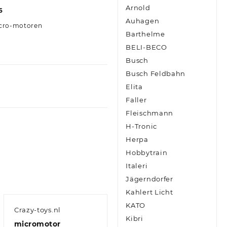
Arnold
6
Auhagen
cro-motoren
Barthelme
BELI-BECO
Busch
Busch Feldbahn
Elita
Faller
Fleischmann
H-Tronic
Herpa
Hobbytrain
Italeri
Jägerndorfer
Kahlert Licht
KATO
Crazy-toys.nl
Kibri
micromotor