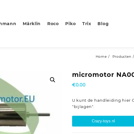
chmann
Märklin
Roco
Piko
Trix
Blog
Home
Producten
micromotor NA00
€
0.00
U kunt de handleiding hier
"bijlagen".
Crazy-toys.nl