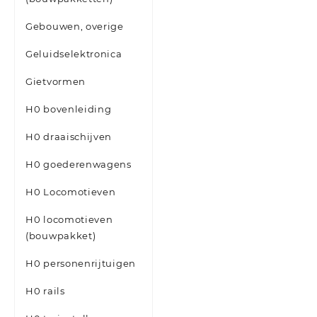
Gebouwen, overige
Geluidselektronica
Gietvormen
H0 bovenleiding
H0 draaischijven
H0 goederenwagens
H0 Locomotieven
H0 locomotieven
(bouwpakket)
H0 personenrijtuigen
H0 rails