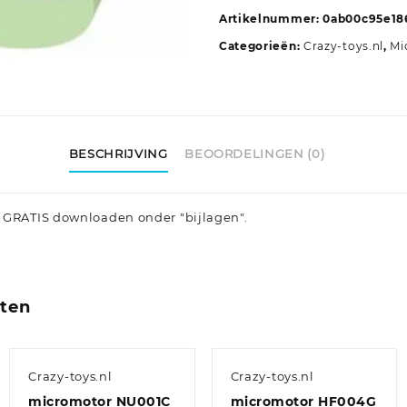
Artikelnummer:
0ab00c95e18
Categorieën:
Crazy-toys.nl
,
Mi
BESCHRIJVING
BEOORDELINGEN (0)
 GRATIS downloaden onder "bijlagen".
cten
Crazy-toys.nl
Crazy-toys.nl
micromotor NU001C
micromotor HF004G