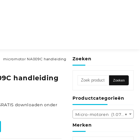
Zoeken
micromotor NA009C handleiding
9C handleiding
Zoeken
Zoeken
naar:
Productcategorieën
 GRATIS downloaden onder
Micro-motoren (1.078)
×
Merken