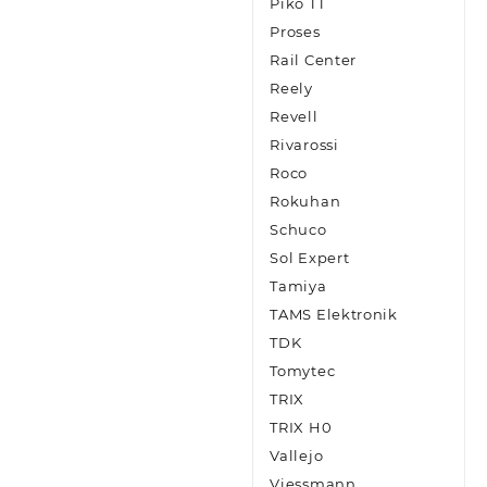
Piko TT
Proses
Rail Center
Reely
Revell
Rivarossi
Roco
Rokuhan
Schuco
Sol Expert
Tamiya
TAMS Elektronik
TDK
Tomytec
TRIX
TRIX H0
Vallejo
Viessmann