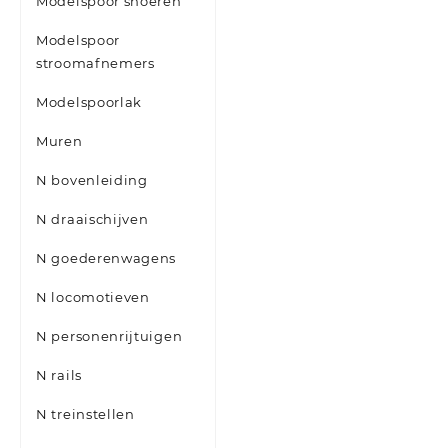
Modelspoor snoeren
Modelspoor
stroomafnemers
Modelspoorlak
Muren
N bovenleiding
N draaischijven
N goederenwagens
N locomotieven
N personenrijtuigen
N rails
N treinstellen