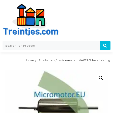
Skip
to
content
Home
Producten
micromotor NA029G handleiding