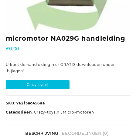
micromotor NA029G handleiding
€
0.00
U kunt de handleiding hier GRATIS downloaden onder
"bijlagen".
Crazy-toys.nl
SKU:
762f3ac456aa
Categorieën:
Crazy-toys.nl
,
Micro-motoren
BESCHRIJVING
BEOORDELINGEN (0)