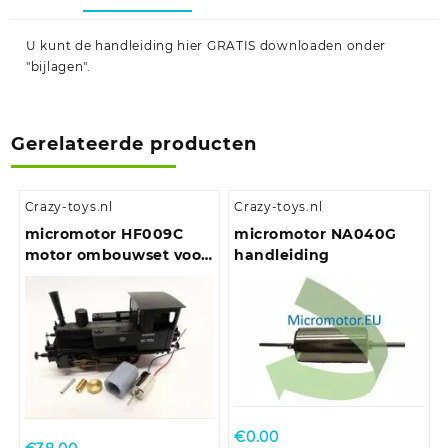
U kunt de handleiding hier GRATIS downloaden onder
"bijlagen".
Gerelateerde producten
Crazy-toys.nl
Crazy-toys.nl
micromotor HF009C
micromotor NA040G
motor ombouwset voor
handleiding
Fleischmann BR 98.75
DB/DRG/CSD/NS/SNCF,
u.a.
€
0.00