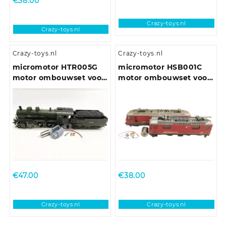
€
38.00
Crazy-toys.nl
Crazy-toys.nl
Crazy-toys.nl
Crazy-toys.nl
micromotor HTR005G
micromotor HSB001C
motor ombouwset voor
motor ombouwset voor
Trix DB BR 38, DR BR
Bemo Ge 4/4 II / III
38-4, Bay P 3/5
(Ronde Mashimamotor
met Schnittstelle en
vliegwiel)
€
47.00
€
38.00
Crazy-toys.nl
Crazy-toys.nl