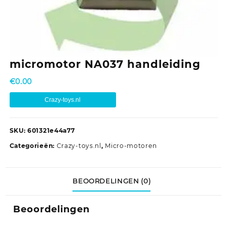
micromotor NA037 handleiding
€
0.00
Crazy-toys.nl
SKU:
601321e44a77
Categorieën:
Crazy-toys.nl
,
Micro-motoren
BEOORDELINGEN (0)
Beoordelingen