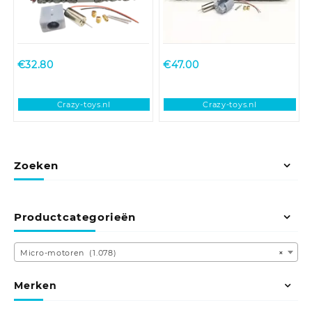
€
32.80
€
47.00
Crazy-toys.nl
Crazy-toys.nl
Zoeken
Productcategorieën
Micro-motoren (1.078)
×
Merken