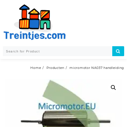
Skip
to
content
Home
Producten
micromotor NA037 handleiding