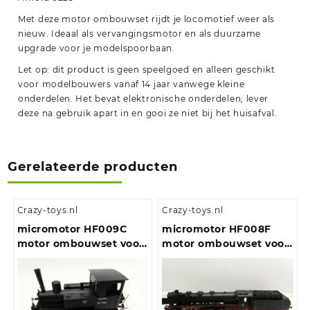
Met deze motor ombouwset rijdt je locomotief weer als
nieuw. Ideaal als vervangingsmotor en als duurzame
upgrade voor je modelspoorbaan.
Let op: dit product is geen speelgoed en alleen geschikt
voor modelbouwers vanaf 14 jaar vanwege kleine
onderdelen. Het bevat elektronische onderdelen; lever
deze na gebruik apart in en gooi ze niet bij het huisafval.
Gerelateerde producten
Crazy-toys.nl
Crazy-toys.nl
micromotor HF009C
micromotor HF008F
motor ombouwset voor
motor ombouwset voor
Fleischmann BR 98.75
Fleischmann BR 03, BR
DB/DRG/CSD/NS/SNCF,
39, BR 41, BR 43, E 19,
u.a.
BR 119