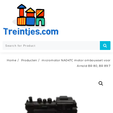
Skip
to
content
Home
Producten
micromotor NA047C motor ombouwset voor
Arnold BR 80, BR 89.7