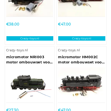
€
38.00
€
47.00
Crazy-toys.nl
Crazy-toys.nl
Crazy-toys.nl
Crazy-toys.nl
micromotor NRI003
micromotor HM002C
motor ombouwset voor
motor ombouwset voor
Rivarossi / Atlas
Märklin BR 64 (DB,
DRG, NS, ÖBB)
€
27.30
€
47.00