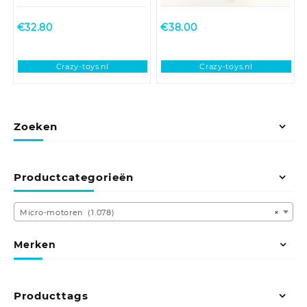
€
32.80
€
38.00
Crazy-toys.nl
Crazy-toys.nl
Zoeken
Productcategorieën
Micro-motoren (1.078)
×
Merken
Producttags