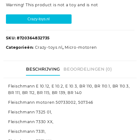
Warning! This product is not a toy and is not
Crazy-toys.nl
SKU:
8720364832735
Categorieën:
Crazy-toys.nl
,
Micro-motoren
BESCHRIJVING
BEOORDELINGEN (0)
Fleischmann E 10.12, E 10.2, E 10.3, BR 110, BR 110.1, BR 110.3,
BR 111, BR 112, BR 115, BR 139, BR 140
Fleischmann motoren 50733002, 507346
Fleischmann 7325 01,
Fleischmann 7330 XX,
Fleischmann 7331,