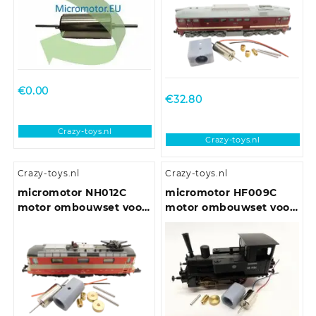
€
0.00
€
32.80
Crazy-toys.nl
Crazy-toys.nl
Crazy-toys.nl
Crazy-toys.nl
micromotor NH012C
micromotor HF009C
motor ombouwset voor
motor ombouwset voor
Hobbytrain Re 4/4 II
Fleischmann BR 98.75
DB/DRG/CSD/NS/SNCF,
u.a.