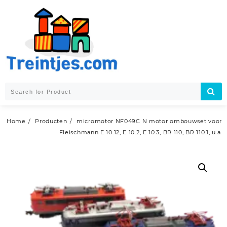
Skip
to
content
Home
Producten
micromotor NF049C N motor ombouwset voor
Fleischmann E 10.12, E 10.2, E 10.3, BR 110, BR 110.1, u.a.