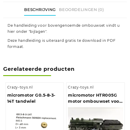
BESCHRIJVING
BEOORDELINGEN (0)
De handleiding voor bovengenoemde ombouwset vindt u
hier onder "bijlagen".
Deze handleiding is uiteraard gratis te download in PDF
formaat.
Gerelateerde producten
Crazy-toys.nl
Crazy-toys.nl
micromotor G0.5-8-3-
micromotor HTR005G
14T tandwiel
motor ombouwset voor
Trix DB BR 38, DR BR
38-4, Bay P 3/5