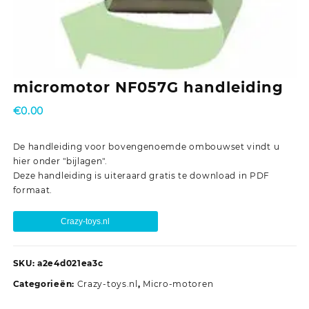
micromotor NF057G handleiding
€
0.00
De handleiding voor bovengenoemde ombouwset vindt u
hier onder "bijlagen".
Deze handleiding is uiteraard gratis te download in PDF
formaat.
Crazy-toys.nl
SKU:
a2e4d021ea3c
Categorieën:
Crazy-toys.nl
,
Micro-motoren