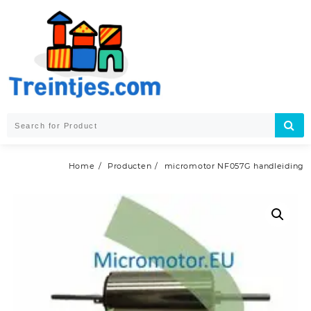
Skip
to
content
Home
Producten
micromotor NF057G handleiding