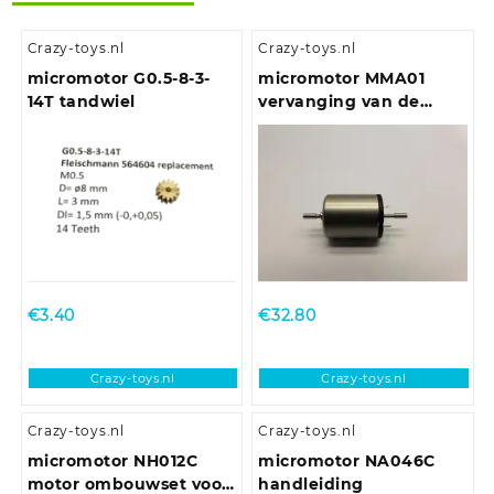
Crazy-toys.nl
Crazy-toys.nl
micromotor G0.5-8-3-
micromotor MMA01
14T tandwiel
vervanging van de
ronde Mashima 1620
motor
€
3.40
€
32.80
Crazy-toys.nl
Crazy-toys.nl
Crazy-toys.nl
Crazy-toys.nl
micromotor NH012C
micromotor NA046C
motor ombouwset voor
handleiding