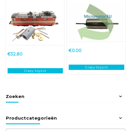
Hobbytrain Re 4/4 II
€
0.00
€
32.80
Crazy-toys.nl
Crazy-toys.nl
Zoeken
Productcategorieën