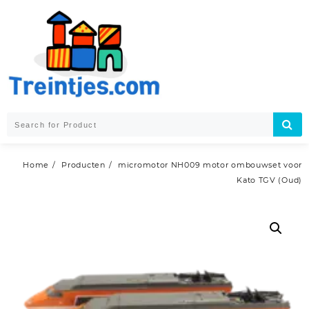
Skip
to
content
Home
Producten
micromotor NH009 motor ombouwset voor
Kato TGV (Oud)