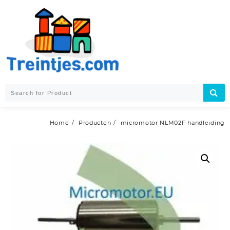
Skip
to
content
Home
Producten
micromotor NLM02F handleiding