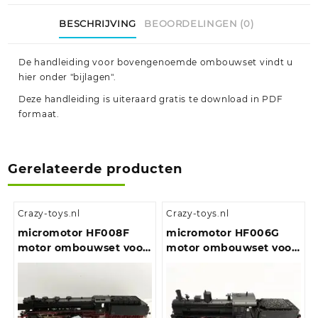
BESCHRIJVING
BEOORDELINGEN (0)
De handleiding voor bovengenoemde ombouwset vindt u
hier onder "bijlagen".
Deze handleiding is uiteraard gratis te download in PDF
formaat.
Gerelateerde producten
Crazy-toys.nl
Crazy-toys.nl
micromotor HF008F
micromotor HF006G
motor ombouwset voor
motor ombouwset voor
Fleischmann BR 03, BR
Fleischmann BR 53
39, BR 41, BR 43, E 19,
BR 119