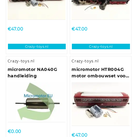
€
47.00
€
47.00
Crazy-toys.nl
Crazy-toys.nl
Crazy-toys.nl
Crazy-toys.nl
micromotor NA040G
micromotor HTR004G
handleiding
motor ombouwset voor
Trix VT 55, VT 62, VT
75.9, VT 98, VT 135
€
0.00
€
47.00