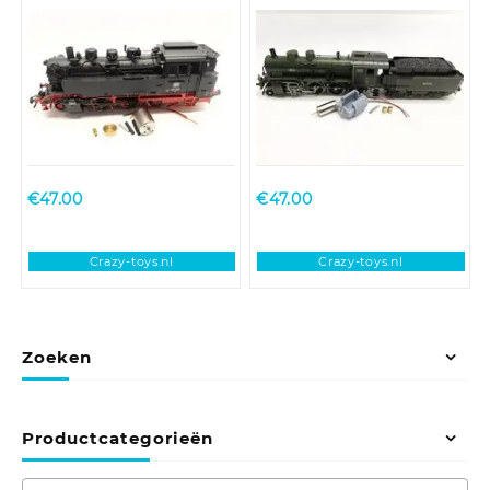
Märklin BR 64 (DB,
Trix DB BR 38, DR BR
DRG, NS, ÖBB)
38-4, Bay P 3/5
€
47.00
€
47.00
Crazy-toys.nl
Crazy-toys.nl
Zoeken
Productcategorieën