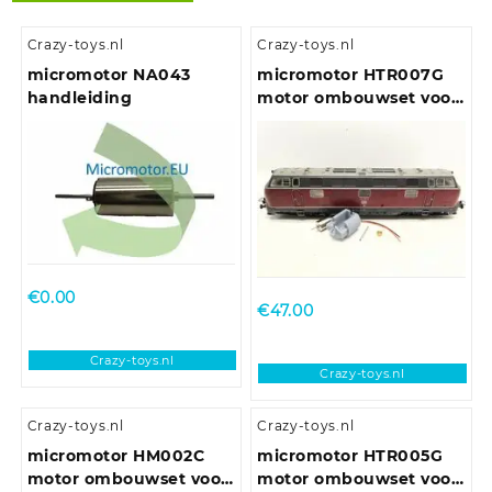
Crazy-toys.nl
Crazy-toys.nl
micromotor NA043
micromotor HTR007G
handleiding
motor ombouwset voor
Trix E10.12, E40, BR 110,
BR 111, BR 140, u.a.
€
0.00
€
47.00
Crazy-toys.nl
Crazy-toys.nl
Crazy-toys.nl
Crazy-toys.nl
micromotor HM002C
micromotor HTR005G
motor ombouwset voor
motor ombouwset voor