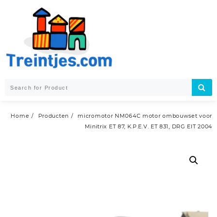
Skip
to
content
Home
Producten
micromotor NM064C motor ombouwset voor
Minitrix ET 87, K.P.E.V. ET 831, DRG ElT 2004