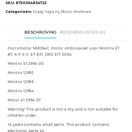
SKU:
8720364834722
Categorieën:
Crazy-toys.nl
,
Micro-motoren
BESCHRIJVING
BEOORDELINGEN (0)
micromotor NM064C motor ombouwset voor Minitrix ET
87, K.P.E.V. ET 831, DRG ElT 2004
Minitrix 51 2994 00
Minitrix 12992
Minitrix 12993
Minitrix 12994
Motor 41 2994 07
Warning! This product is not a toy and is not suitable for
children under
14 years contains small parts. This product contains
electronic parts so